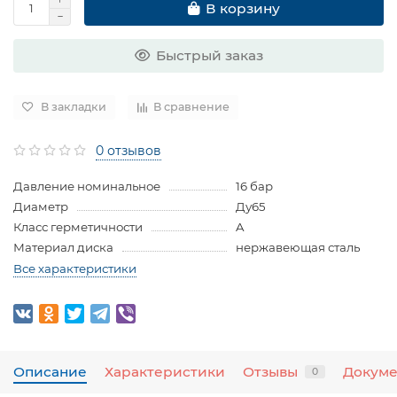
В корзину
Быстрый заказ
В закладки
В сравнение
0 отзывов
Давление номинальное
16 бар
Диаметр
Ду65
Класс герметичности
A
Материал диска
нержавеющая сталь
Все характеристики
Описание
Характеристики
Отзывы
Докум
0