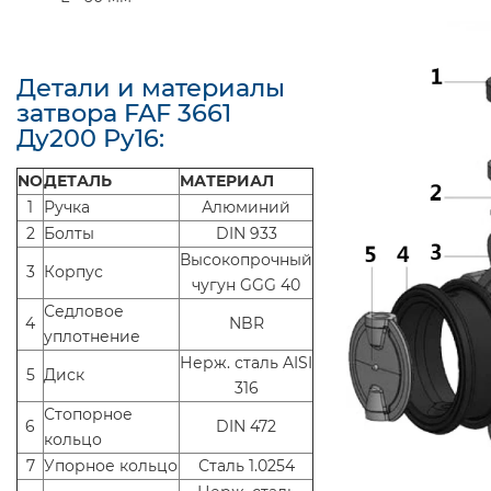
Детали и материалы
затвора FAF 3661
Ду200 Ру16:
NO
ДЕТАЛЬ
МАТЕРИАЛ
1
Ручка
Алюминий
2
Болты
DIN 933
Высокопрочный
3
Корпус
чугун GGG 40
Седловое
4
NBR
yплотнение
Нерж. сталь AISI
5
Диск
316
Стопорное
6
DIN 472
кольцо
7
Упорное кольцо
Сталь 1.0254