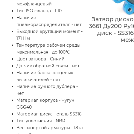
межфланцевый
Тип ISO фланца - F10
Наличие
Затвор диск
пневмораспределителя - нет
3661 Ду200 Ру
Выходной крутящий момент -
диск - SS31
171 Нм
меж
Температура рабочей среды
максимальная - до 100℃
Цвет затвора - Синий
Датчик обратной связи - нет
Наличие блока концевых
выключателей - нет
Наличие ручного дублера -
нет
Материал корпуса - Чугун
GGG40
Материал диска - сталь SS316
Тип уплотнения - NBR
Вес запорной арматуры - 18 кг