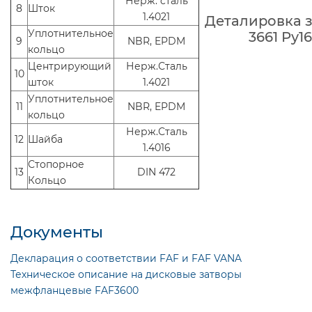
Нерж. cталь
8
Шток
1.4021
Деталировка з
Уплотнительное
3661 Ру1
9
NBR, EPDM
кольцо
Центрирующий
Нерж.Сталь
10
шток
1.4021
Уплотнительное
11
NBR, EPDM
кольцо
Нерж.Сталь
12
Шайба
1.4016
Стопорное
13
DIN 472
Кольцо
Документы
Декларация о соответствии FAF и FAF VANA
Техническое описание на дисковые затворы
межфланцевые FAF3600