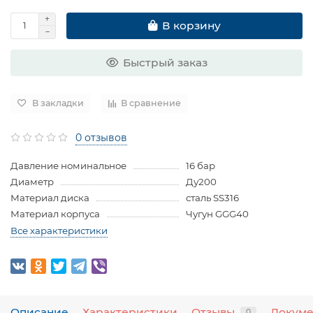
В корзину
Быстрый заказ
В закладки
В сравнение
0 отзывов
Давление номинальное
16 бар
Диаметр
Ду200
Материал диска
сталь SS316
Материал корпуса
Чугун GGG40
Все характеристики
Описание
Характеристики
Отзывы
Докум
0