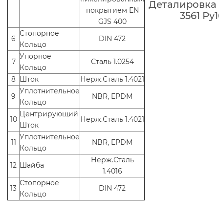
Деталировка 
покрытием EN
3561 Ру
GJS 400
Стопорное
6
DIN 472
Кольцо
Упорное
7
Сталь 1.0254
Кольцо
8
Шток
Нерж.Сталь 1.4021
Уплотнительное
9
NBR, EPDM
Кольцо
Центрирующий
10
Нерж.Сталь 1.4021
Шток
Уплотнительное
11
NBR, EPDM
Кольцо
Нерж.Сталь
12
Шайба
1.4016
Стопорное
13
DIN 472
Кольцо