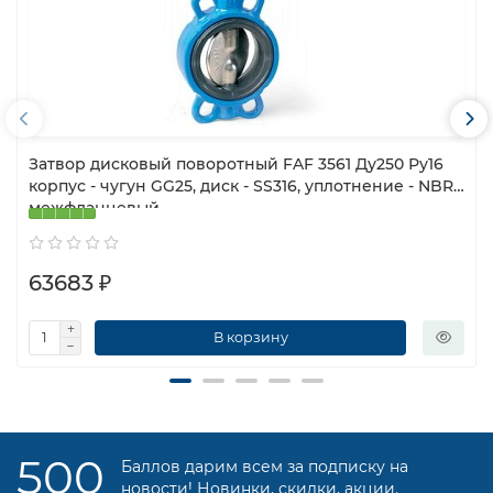
Затвор дисковый поворотный FAF 3561 Ду250 Ру16
корпус - чугун GG25, диск - SS316, уплотнение - NBR,
межфланцевый
63683 ₽
В корзину
500
Баллов дарим всем за подписку на
новости! Новинки, скидки, акции.