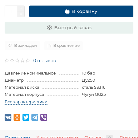
В корзину
Быстрый заказ
В закладки
В сравнение
0 отзывов
Давление номинальное
10 бар
Диаметр
Ду250
Материал диска
сталь SS316
Материал корпуса
Чугун GG25
Все характеристики
Описание
Характеристики
Отзывы
Докум
0