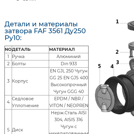
Детали и материалы
затвора FAF 3561 Ду250
Ру10:
NO
ДЕТАЛЬ
МАТЕРИАЛ
1
Ручка
Алюминий
2
Болты
Din 933
EN GJL 250 Чугун
GG 25 EN GJS 400
3
Корпус
Высокопрочный
Чугун GGG 40
Седловое
EPDM / NBR /
4
Уплотнение
VITON / NEOPREN
Нерж.Сталь AISI
304, AISIS 316
Чугун с
5
Диск
никелированным