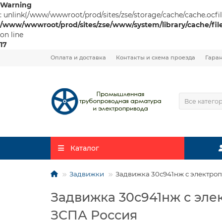
Warning
: unlink(/www/wwwroot/prod/sites/zse/storage/cache/cache.ocfilte
/www/wwwroot/prod/sites/zse/www/system/library/cache/fil
on line
17
Оплата и доставка
Контакты и схема проезда
Гара
Все катего
Каталог
Задвижки
Задвижка 30с941нж с электроп
Задвижка 30с941нж с эле
ЗСПА Россия