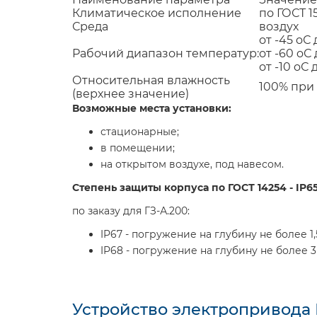
Климатическое исполнение
по ГОСТ 1
Среда
воздух
от -45
o
С 
Рабочий диапазон температур:
от -60
o
С 
от -10
o
С 
Относительная влажность
100% при
(верхнее значение)
Возможные места установки:
стационарные;
в помещении;
на открытом воздухе, под навесом.
Степень защиты корпуса по ГОСТ 14254 -
IP6
по заказу для ГЗ-А.200:
IP67 - погружение на глубину не более 1,
IP68 - погружение на глубину не более 3 
Устройство электропривода 