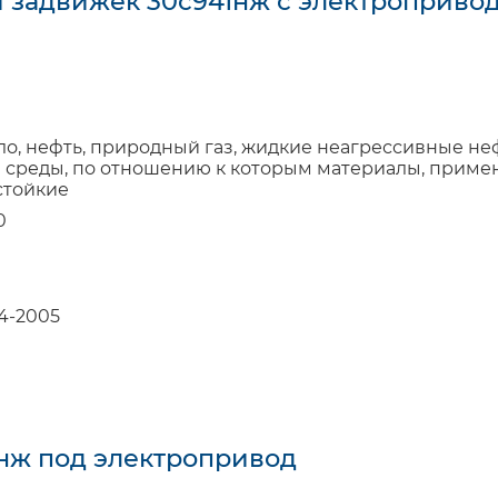
и задвижек 30с941нж с электроприво
сло, нефть, природный газ, жидкие неагрессивные н
 среды, по отношению к которым материалы, приме
стойкие
0
4-2005
1нж под электропривод