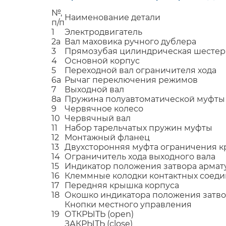
№,
Наименование детали
п/п
1
Электродвигатель
2а
Вал маховика ручного дублера
3
Прямозубая цилиндрическая шестер
4
Основной корпус
5
Переходной вал ограничителя хода
6а
Рычаг переключения режимов
7
Выходной вал
8а
Пружина полуавтоматической муфты
9
Червячное колесо
10
Червячный вал
11
Набор тарельчатых пружин муфты
12
Монтажный фланец
13
Двухсторонняя муфта ограничения к
14
Ограничитель хода выходного вала
15
Индикатор положения затвора армат
16
Клеммные колодки контактных соед
17
Передняя крышка корпуса
18
Окошко индикатора положения затв
Кнопки местного управления
19
ОТКРЫТЬ (open)
ЗАКРЫТЬ (close)