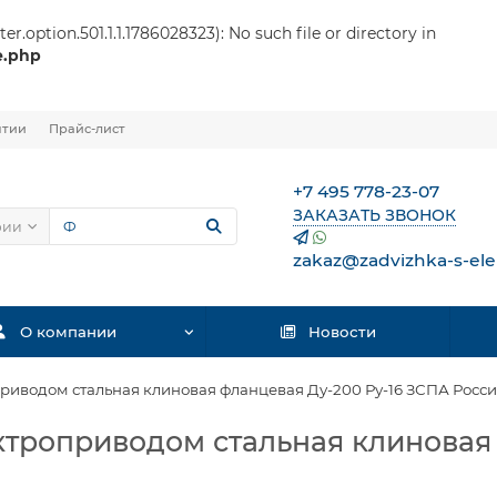
r.option.501.1.1.1786028323): No such file or directory in
e.php
нтии
Прайс-лист
+7 495 778-23-07
ЗАКАЗАТЬ ЗВОНОК
рии
zakaz@zadvizhka-s-ele
О компании
Новости
риводом стальная клиновая фланцевая Ду-200 Ру-16 ЗСПА Росс
ктроприводом стальная клиновая 