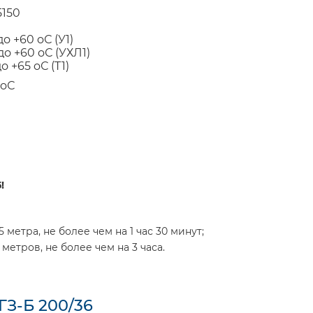
5150
до +60
o
С (У1)
до +60
o
С (УХЛ1)
до +65
o
С (T1)
o
С
5
!
5 метра, не более чем на 1 час 30 минут;
метров, не более чем на 3 часа.
ГЗ-Б 200/36