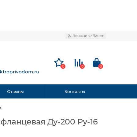
Личный кабинет
0
0
0
ktroprivodom.ru
Отзывы
Контакты
ия
фланцевая Ду-200 Ру-16