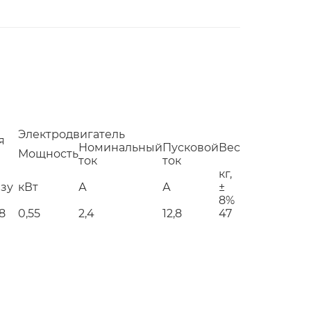
Электродвигатель
я
Номинальный
Пусковой
Вес
Мощность
ток
ток
кг,
азу
кВт
А
А
±
8%
48
0,55
2,4
12,8
47