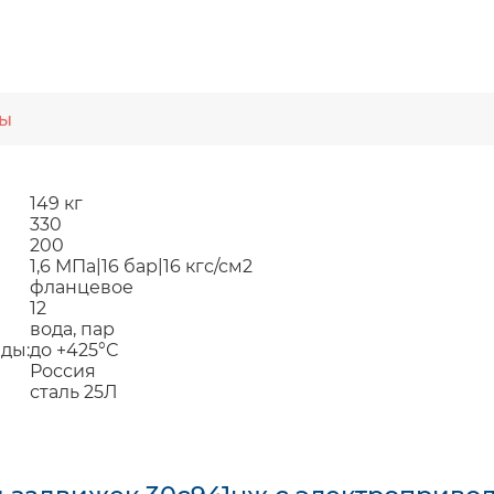
ты
149 кг
330
200
1,6 МПа|16 бар|16 кгс/см2
фланцевое
12
вода, пар
ды:
до +425°С
Россия
сталь 25Л