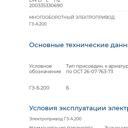
DN
D
L
H2
200
335
330
690
МНОГООБОРОТНЫЙ ЭЛЕКТРОПРИВОД
ГЗ-А.200
Основные технические данн
Условное
Тип присоедин. к армату
обозначение
по ОСТ 26-07-763-73
ГЗ-Б.200
Б
Условия эксплуатации элек
Электропривод ГЗ-А.200
Наименование параметра
Значение