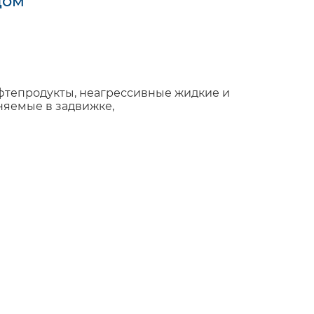
дом
ефтепродукты, неагрессивные жидкие и
няемые в задвижке,