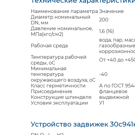
Технические характеристик
Наименование параметра
Значение
Диаметр номинальный
200
DN, мм
Давление номинальное,
1,6 (16)
МПа(кгс/см
2
)
вода, пар, ма
Рабочая среда
газообразные
коррозионно
Температура рабочей
От +40 до +45
среды,
o
C
Минимальная
температура
-40
окружающего воздуха,
o
C
Класс герметичности
А по ГОСТ 954
Присоединение
фланцевое
Конструкция шпинделя
выдвижной
Условия эксплуатации
У1
Устройство задвижек 30с94