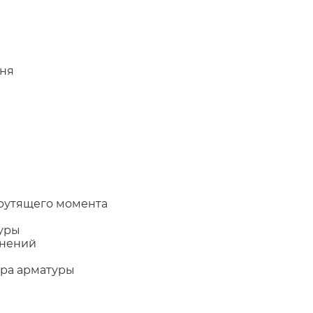
ня
рутящего момента
уры
инений
ора арматуры