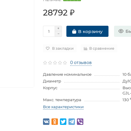
28792 ₽
Бы
В корзину
В закладки
В сравнение
0 отзывов
Давление номинальное
10 б
Диаметр
Ду1
Корпус
Выс
GJL
Макс. температура
130
Все характеристики