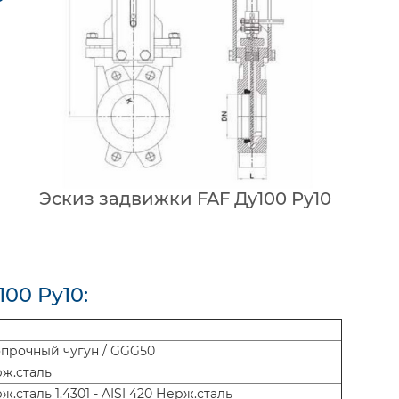
Эскиз задвижки FAF Ду100 Ру10
00 Ру10:
прочный чугун / GGG50
ерж.сталь
ерж.сталь 1.4301 - AISI 420 Нерж.сталь