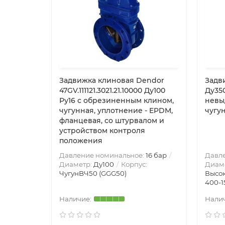
Задвижка клиновая Dendor
Задв
47GV.111121.3021.21.10000 Ду100
Ду350
Ру16 с обрезиненным клином,
невы
чугунная, уплотнение - EPDM,
чугу
фланцевая, со штурвалом и
устройством контроля
положения
Давление номинальное:
16 бар
Давл
Диаметр:
Ду100
Корпус:
Диам
ЧугунBЧ50 (GGG50)
Высок
400-1