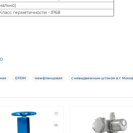
нально)
 Класс герметичности - IP68
50
нная
EPDM
межфланцевая
с невыдвижным штоком в г. Моск