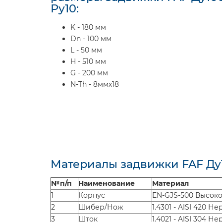
Ру10:
K - 180 мм
Dn - 100 мм
L - 50 мм
H - 510 мм
G - 200 мм
N-Th - 8ммх18
Материалы задвижки FAF Ду1
№п/п
Наименование
Материал
1
Корпус
EN-GJS-500 Высоко
2
Шибер/Нож
1.4301 - AISI 420 Н
3
Шток
1.4021 - AISI 304 Н