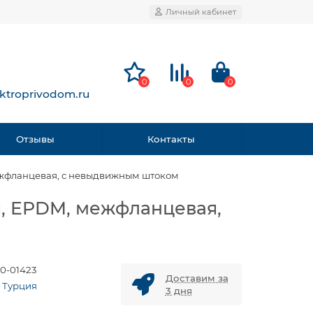
Личный кабинет
0
0
0
ktroprivodom.ru
Отзывы
Контакты
ежфланцевая, с невыдвижным штоком
я, EPDM, межфланцевая,
0-01423
Доставим за
, Турция
3 дня