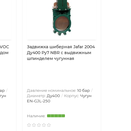
 VOC
Задвижка шиберная Jafar 2004
Задвижка
одом
Ду400 Ру7 NBR с выдвижным
Ду65 Ру
шпинделем чугунная
SA07.5
бар
Давление номинальное:
10 бар
Давление
гун
Диаметр:
Ду400
Корпус:
Чугун
Диаметр
EN-GJL-250
GJL-250