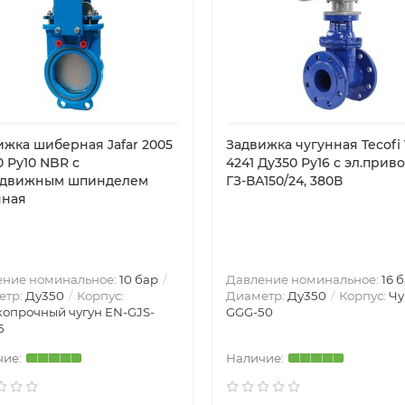
ижка шиберная Jafar 2005
Задвижка чугунная Tecofi
 Ру10 NBR с
4241 Ду350 Ру16 с эл.прив
движным шпинделем
ГЗ-ВА150/24, 380В
нная
ение номинальное:
10 бар
Давление номинальное:
16 
етр:
Ду350
Корпус:
Диаметр:
Ду350
Корпус:
Чу
опрочный чугун EN-GJS-
GGG-50
5