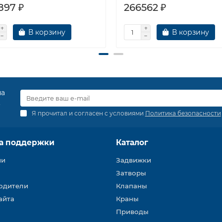
897 ₽
266562 ₽
В корзину
В корзину
на
.
Я прочитал и согласен с условиями
Политика безопасности
а поддержки
Каталог
ии
Задвижки
Затворы
одители
Клапаны
айта
Краны
Приводы