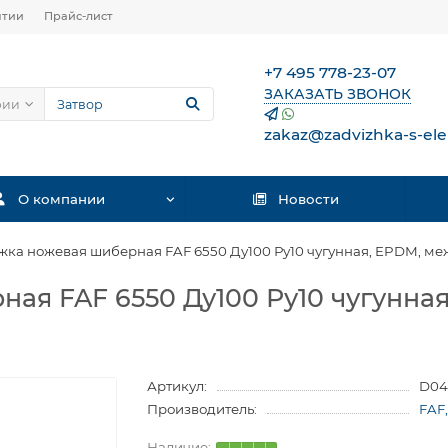
нтии
Прайс-лист
+7 495 778-23-07
ЗАКАЗАТЬ ЗВОНОК
рии
zakaz@zadvizhka-s-ele
О компании
Новости
жка ножевая шиберная FAF 6550 Ду100 Ру10 чугунная, EPDM, м
ая FAF 6550 Ду100 Ру10 чугунна
Артикул:
D04
Производитель:
FAF