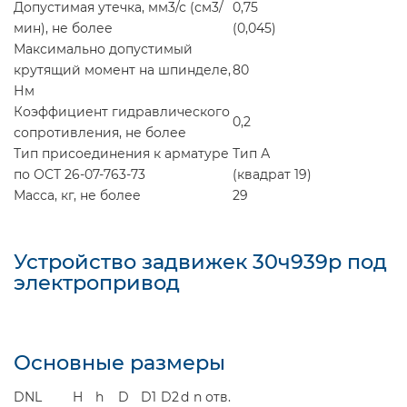
Допустимая утечка, мм
3
/с (см
3
/
0,75
мин), не более
(0,045)
Максимально допустимый
крутящий момент на шпинделе,
80
Нм
Коэффициент гидравлического
0,2
сопротивления, не более
Тип присоединения к арматуре
Тип А
по ОСТ 26-07-763-73
(квадрат 19)
Масса, кг, не более
29
Устройство задвижек 30ч939р под
электропривод
Основные размеры
DN
L
H
h
D
D
1
D
2
d
n отв.