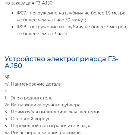
по заказу для ГЗ-А.150:
IP67 - погружение на глубину не более 1,5 метра,
не более чем на 1 час 30 минут;
IP68 - погружение на глубину не более 3 метров,
не более чем на 3 часа.
Устройство электропривода ГЗ-
А.150
№,
п/
Наименование детали
п
1
Электродвигатель
2а
Вал маховика ручного дублера
3
Прямозубая цилиндрическая шестерня
4
Основной корпус
5
Переходной вал ограничителя хода
6а
Рычаг переключения режимов