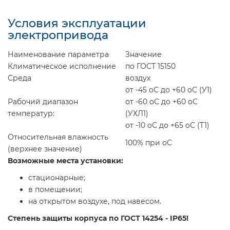
Условия эксплуатации
электропривода
Наименование параметра
Значение
Климатическое исполнение
по ГОСТ 15150
Среда
воздух
от -45
o
С до +60
o
С (У1)
Рабочий диапазон
от -60
o
С до +60
o
С
температур:
(УХЛ1)
от -10
o
С до +65
o
С (T1)
Относительная влажность
100% при
o
С
(верхнее значение)
Возможные места установки:
стационарные;
в помещении;
на открытом воздухе, под навесом.
Степень защиты корпуса по ГОСТ 14254 -
IP65
!