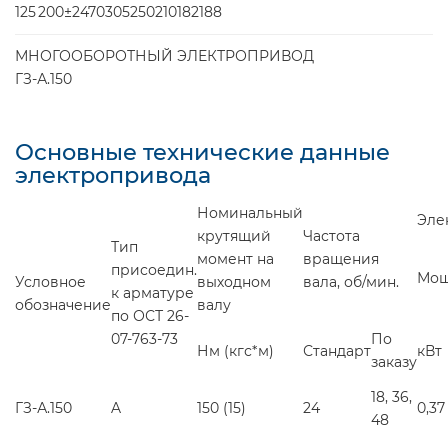
125
200±2
470
305
250
210
182
18
8
МНОГООБОРОТНЫЙ ЭЛЕКТРОПРИВОД
ГЗ-А.150
Основные технические данные
электропривода
Номинальный
Эле
крутящий
Частота
Тип
момент на
вращения
присоедин.
Мощ
Условное
выходном
вала, об/мин.
к арматуре
обозначение
валу
по ОСТ 26-
07-763-73
По
Нм (кгс*м)
Стандарт
кВт
заказу
18, 36,
ГЗ-А.150
A
150 (15)
24
0,37
48