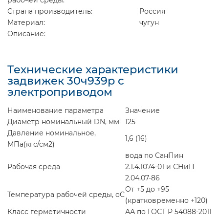
Страна производитель:
Россия
Материал:
чугун
Описание:
Технические характеристики
задвижек 30ч939р с
электроприводом
Наименование параметра
Значение
Диаметр номинальный DN, мм
125
Давление номинальное,
1,6 (16)
МПа(кгс/см
2
)
вода по СанПин
Рабочая среда
2.1.4.1074-01 и СНиП
2.04.07-86
От +5 до +95
Температура рабочей среды,
o
C
(кратковременно +120)
Класс герметичности
АА по ГОСТ Р 54088-2011