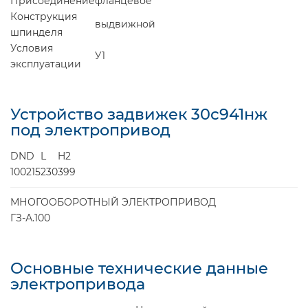
Присоединение
фланцевое
Конструкция
выдвижной
шпинделя
Условия
У1
эксплуатации
Устройство задвижек 30с941нж
под электропривод
DN
D
L
H2
100
215
230
399
МНОГООБОРОТНЫЙ ЭЛЕКТРОПРИВОД
ГЗ-А.100
Основные технические данные
электропривода