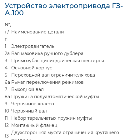
Устройство электропривода ГЗ-
А.100
№,
п/
Наименование детали
п
1
Электродвигатель
2а
Вал маховика ручного дублера
3
Прямозубая цилиндрическая шестерня
4
Основной корпус
5
Переходной вал ограничителя хода
6а
Рычаг переключения режимов
7
Выходной вал
8а
Пружина полуавтоматической муфты
9
Червячное колесо
10
Червячный вал
11
Набор тарельчатых пружин муфты
12
Монтажный фланец
Двухсторонняя муфта ограничения крутящего
13
момента