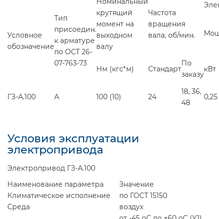
Номинальный
Эле
крутящий
Частота
Тип
момент на
вращения
присоедин.
Мощ
Условное
выходном
вала, об/мин.
к арматуре
обозначение
валу
по ОСТ 26-
07-763-73
По
Нм (кгс*м)
Стандарт
кВт
заказу
18, 36,
ГЗ-А.100
A
100 (10)
24
0,25
48
Условия эксплуатации
электропривода
Электропривод ГЗ-А.100
Наименование параметра
Значение
Климатическое исполнение
по ГОСТ 15150
Среда
воздух
от -45
o
С до +60
o
С (У1)