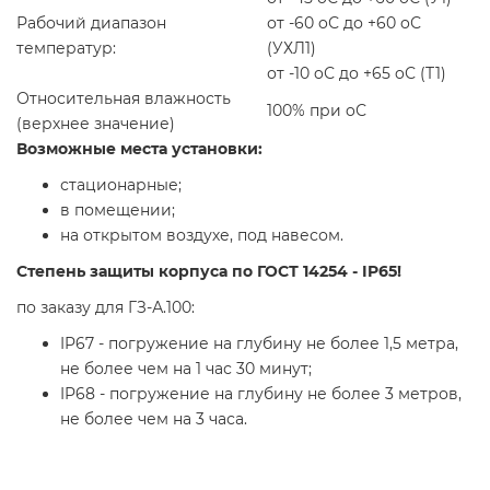
Рабочий диапазон
от -60
o
С до +60
o
С
температур:
(УХЛ1)
от -10
o
С до +65
o
С (T1)
Относительная влажность
100% при
o
С
(верхнее значение)
Возможные места установки:
стационарные;
в помещении;
на открытом воздухе, под навесом.
Степень защиты корпуса по ГОСТ 14254 -
IP65
!
по заказу для ГЗ-А.100:
IP67 - погружение на глубину не более 1,5 метра,
не более чем на 1 час 30 минут;
IP68 - погружение на глубину не более 3 метров,
не более чем на 3 часа.