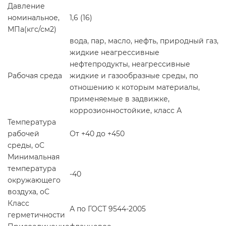
Давление
номинальное,
1,6 (16)
МПа(кгс/см
2
)
вода, пар, масло, нефть, природный газ,
жидкие неагрессивные
нефтепродукты, неагрессивные
Рабочая среда
жидкие и газообразные среды, по
отношению к которым материалы,
применяемые в задвижке,
коррозионностойкие, класс А
Температура
рабочей
От +40 до +450
среды,
o
C
Минимальная
температура
-40
окружающего
воздуха,
o
C
Класс
А по ГОСТ 9544-2005
герметичности