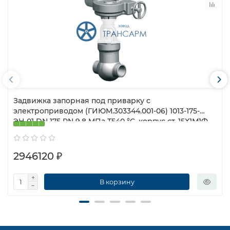
Задвижка запорная под приварку с
электроприводом (ГИЮМ.303344.001-06) 1013-175-
ЭН-01 DN 175 PN 9,8 МПа Т540 °С, корпус ст. 15Х1М1Ф
2946120 ₽
В корзину