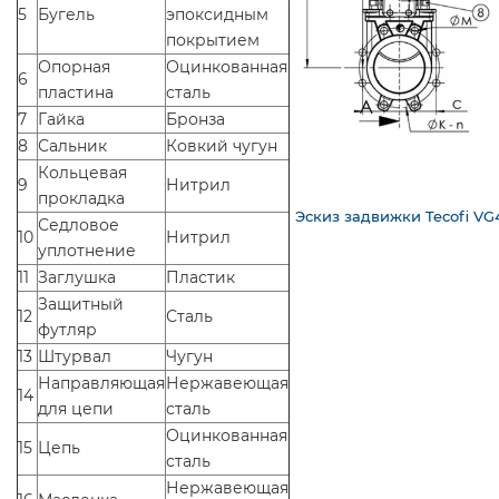
5
Бугель
эпоксидным
покрытием
Опорная
Оцинкованная
6
пластина
сталь
7
Гайка
Бронза
8
Сальник
Ковкий чугун
Кольцевая
9
Нитрил
прокладка
Эскиз задвижки Tecofi V
Седловое
10
Нитрил
уплотнение
11
Заглушка
Пластик
Защитный
12
Сталь
футляр
13
Штурвал
Чугун
Направляющая
Нержавеющая
14
для цепи
сталь
Оцинкованная
15
Цепь
сталь
Нержавеющая