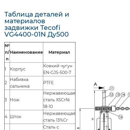
Таблица деталей и
материалов
задвижки Tecofi
VG4400-01N Ду500
№
п/
Наименование
Материал
п
Ковкий чугун
1
Корпус
EN-GJS-500-7
Набивка
2
PTFE
сальника
Нержавеющая
3
Нож
сталь X5CrNi
18-10
Нержавеющая
4
Шток
сталь 13%Cr
Сталь с