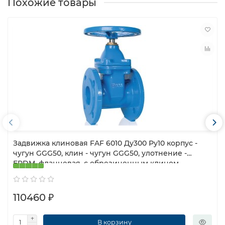
Похожие товары
Задвижка клиновая FAF 6010 Ду300 Ру10 корпус -
чугун GGG50, клин - чугун GGG50, улотнение -
EPDM, фланцевая, с обрезиненным клином,
шутрвал
110460 ₽
В корзину