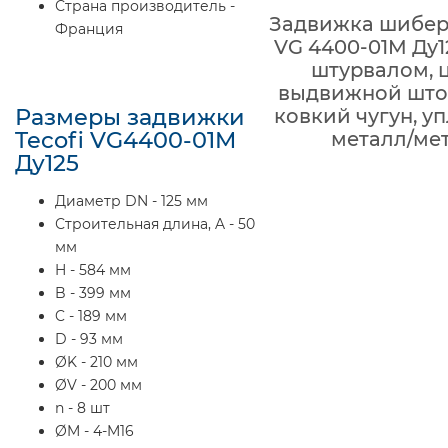
Страна производитель -
Задвижка шиберн
Франция
VG 4400-01M Ду1
штурвалом, 
выдвижной шток
Размеры задвижки
ковкий чугун, у
Tecofi VG4400-01M
металл/ме
Ду125
Диаметр DN - 125 мм
Строительная длина, A - 50
мм
H - 584 мм
B - 399 мм
C - 189 мм
D - 93 мм
ØK - 210 мм
ØV - 200 мм
n - 8 шт
ØM - 4-M16