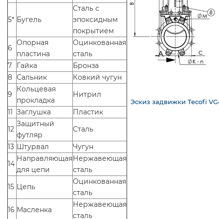
Сталь с
5*
Бугель
эпоксидным
покрытием
Опорная
Оцинкованная
6
пластина
сталь
7
Гайка
Бронза
8
Сальник
Ковкий чугун
Кольцевая
9
Нитрил
прокладка
Эскиз задвижки Tecofi VG
11
Заглушка
Пластик
Защитный
12
Сталь
футляр
13
Штурвал
Чугун
Направляющая
Нержавеющая
14
для цепи
сталь
Оцинкованная
15
Цепь
сталь
Нержавеющая
16
Масленка
сталь