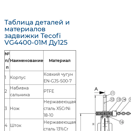
Таблица деталей и
материалов
задвижки Tecofi
VG4400-01M Ду125
№
п/
Наименование
Материал
п
Ковкий чугун
1
Корпус
EN-GJS-500-7
Набивка
2
PTFE
сальника
Нержавеющая
3
Нож
сталь X5CrNi
18-10
Нержавеющая
4
Шток
сталь 13%Cr