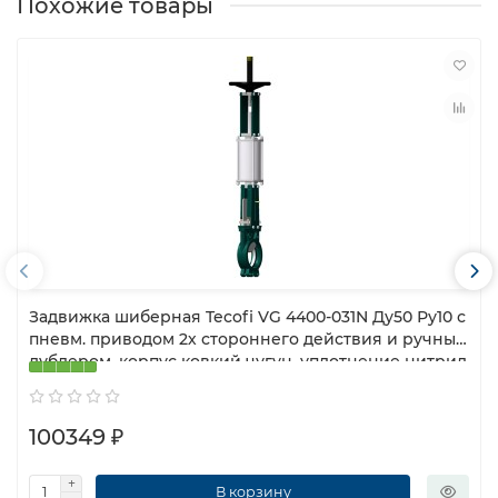
Похожие товары
Задвижка шиберная Tecofi VG 4400-031N Ду50 Ру10 с
пневм. приводом 2х стороннего действия и ручным
дублером, корпус ковкий чугун, уплотнение нитрил
100349 ₽
В корзину