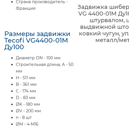
Страна производитель -
Задвижка шиберн
Франция
VG 4400-01M Ду1
штурвалом, 
выдвижной шток
Размеры задвижки
ковкий чугун, у
Tecofi VG4400-01M
металл/ме
Ду100
Диаметр DN - 100 мм
Строительная длина, A - 50
мм
H - 511 мм
B - 361 мм
C - 174 мм
D - 83 мм
ØK - 180 мм
ØV - 200 мм
n - 8 шт
ØM - 4-M16