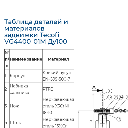
Таблица деталей и
материалов
задвижки Tecofi
VG4400-01M Ду100
№
п/
Наименование
Материал
п
Ковкий чугун
1
Корпус
EN-GJS-500-7
Набивка
2
PTFE
сальника
Нержавеющая
3
Нож
сталь X5CrNi
18-10
Нержавеющая
4
Шток
сталь 13%Cr