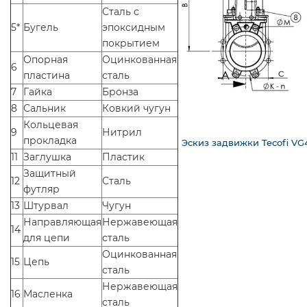
Сталь с
5*
Бугель
эпоксидным
покрытием
Опорная
Оцинкованная
6
пластина
сталь
7
Гайка
Бронза
8
Сальник
Ковкий чугун
Кольцевая
9
Нитрил
прокладка
Эскиз задвижки Tecofi V
11
Заглушка
Пластик
Защитный
12
Сталь
футляр
13
Штурвал
Чугун
Направляющая
Нержавеющая
14
для цепи
сталь
Оцинкованная
15
Цепь
сталь
Нержавеющая
16
Масленка
сталь