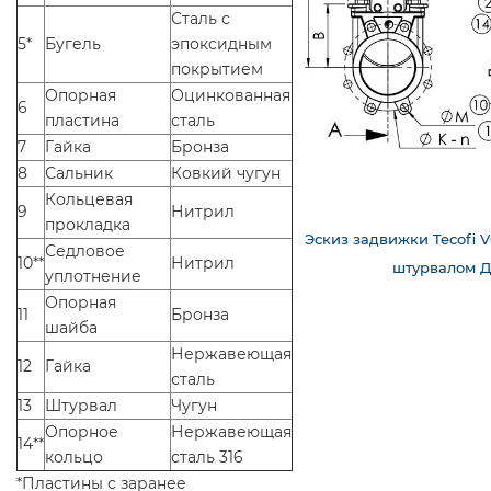
Сталь с
5*
Бугель
эпоксидным
покрытием
Опорная
Оцинкованная
6
пластина
сталь
7
Гайка
Бронза
8
Сальник
Ковкий чугун
Кольцевая
9
Нитрил
прокладка
Эскиз задвижки Tecofi 
Седловое
10**
Нитрил
штурвалом Д
уплотнение
Опорная
11
Бронза
шайба
Нержавеющая
12
Гайка
сталь
13
Штурвал
Чугун
Опорное
Нержавеющая
14**
кольцо
сталь 316
*Пластины с заранее