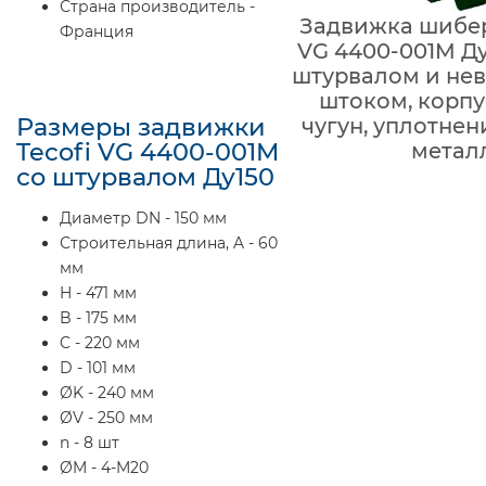
Страна производитель -
Задвижка шибер
Франция
VG 4400-001M Ду
штурвалом и н
штоком, корпу
Размеры задвижки
чугун, уплотнен
Tecofi VG 4400-001M
метал
со штурвалом Ду150
Диаметр DN - 150 мм
Строительная длина, A - 60
мм
H - 471 мм
B - 175 мм
C - 220 мм
D - 101 мм
ØK - 240 мм
ØV - 250 мм
n - 8 шт
ØM - 4-M20