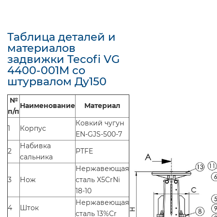
Таблица деталей и
материалов
задвижки Tecofi VG
4400-001M со
штурвалом Ду150
№
Наименование
Материал
п/п
Ковкий чугун
1
Корпус
EN-GJS-500-7
Набивка
2
PTFE
сальника
Нержавеющая
3
Нож
сталь X5CrNi
18-10
Нержавеющая
4
Шток
сталь 13%Cr