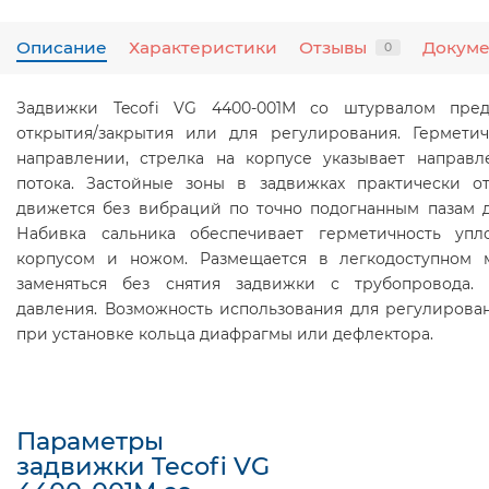
Описание
Характеристики
Отзывы
Докум
0
Задвижки Tecofi VG 4400-001M со штурвалом пред
открытия/закрытия или для регулирования. Гермети
направлении, стрелка на корпусе указывает направ
потока. Застойные зоны в задвижках практически от
движется без вибраций по точно подогнанным пазам д
Набивка сальника обеспечивает герметичность упл
корпусом и ножом. Размещается в легкодоступном 
заменяться без снятия задвижки с трубопровода.
давления. Возможность использования для регулирова
при установке кольца диафрагмы или дефлектора.
Параметры
задвижки Tecofi VG