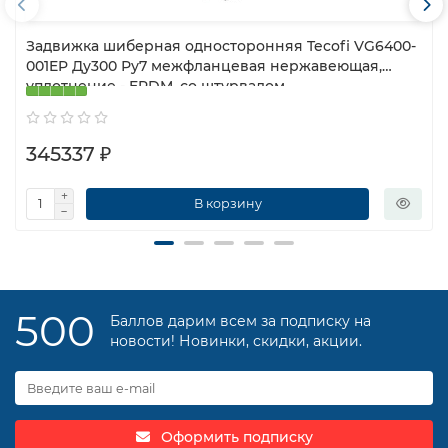
Задвижка шиберная односторонняя Tecofi VG6400-
001EP Ду300 Ру7 межфланцевая нержавеющая,
уплотнение - EPDM, со штурвалом
345337 ₽
В корзину
500
Баллов дарим всем за подписку на
новости! Новинки, скидки, акции.
Оформить подписку