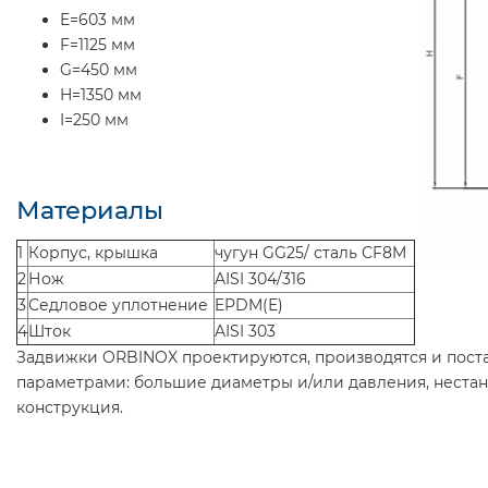
E=603 мм
F=1125 мм
G=450 мм
H=1350 мм
I=250 мм
Материалы
1
Корпус, крышка
чугун GG25/ сталь CF8M
2
Нож
AISI 304/316
3
Седловое уплотнение
EPDM(Е)
4
Шток
AISI 303
Задвижки ORBINOX проектируются, производятся и поста
параметрами: большие диаметры и/или давления, неста
конструкция.