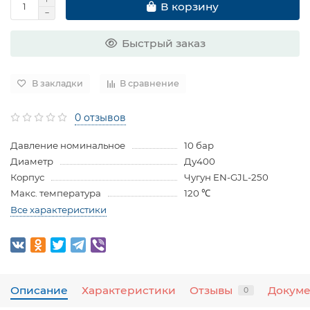
В корзину
Быстрый заказ
В закладки
В сравнение
0 отзывов
Давление номинальное
10 бар
Диаметр
Ду400
Корпус
Чугун EN-GJL-250
Макс. температура
120 ℃
Все характеристики
Описание
Характеристики
Отзывы
Докум
0