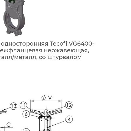
односторонняя Tecofi VG6400-
межфланцевая нержавеющая,
талл/металл, со штурвалом