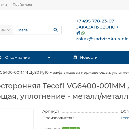
нтии
Прайс-лист
+7 495 778-23-07
ЗАКАЗАТЬ ЗВОНОК
рии
zakaz@zadvizhka-s-ele
О компании
Новости
VG6400-001MM Ду80 Ру10 межфланцевая нержавеющая, уплотнени
сторонняя Tecofi VG6400-001MM 
я, уплотнение - металл/металл
Артикул:
D04
Производитель:
Tec