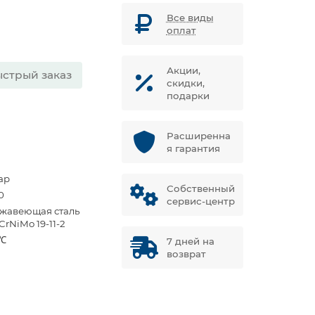
Все виды
оплат
Акции,
стрый заказ
скидки,
подарки
Расширенна
я гарантия
ар
Собственный
0
сервис-центр
жавеющая сталь
CrNiMo 19-11-2
 ℃
7 дней на
возврат