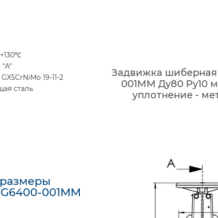
 +130℃
 "A"
Задвижка шиберная 
GX5CrNiMo 19-11-2
001MM Ду80 Ру10 
щая сталь
уплотнение - ме
 размеры
VG6400-001MM