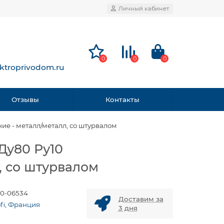
Личный кабинет
0
0
0
ktroprivodom.ru
Отзывы
Контакты
е - металл/металл, со штурвалом
Ду80 Ру10
, со штурвалом
0-06534
Доставим за
ofi, Франция
3 дня