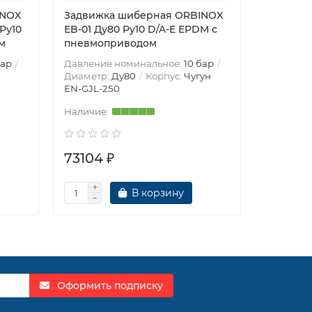
INOX
Задвижка шиберная ORBINOX
Задвижк
Ру10
EB-01 Ду80 Ру10 D/A-E EPDM с
EX-01 чу
м
пневмоприводом
E EPDM 
бар
Давление номинальное:
10 бар
Давление
Диаметр:
Ду80
Корпус:
Чугун
Диаметр
EN-GJL-250
EN-GJL-2
73104 ₽
73111 ₽
В корзину
Оформить подписку