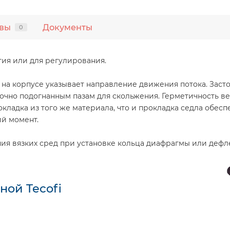
вы
Документы
0
тия или для регулирования.
 на корпусе указывает направление движения потока. Заст
точно подогнанным пазам для скольжения. Герметичность в
окладка из того же материала, что и прокладка седла обес
ий момент.
ия вязких сред при установке кольца диафрагмы или дефл
ой Tecofi