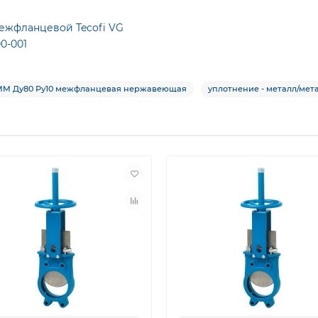
ежфланцевой Tecofi VG
0-001
1MM Ду80 Ру10 межфланцевая нержавеющая
уплотнение - металл/мет