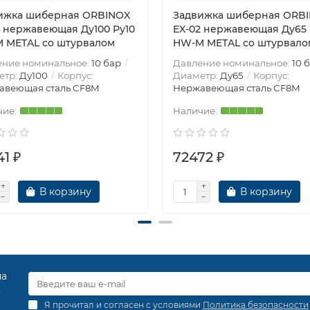
ижка шиберная ORBINOX
Задвижка шиберная ORB
2 нержавеющая Ду100 Ру10
EX-02 нержавеющая Ду65 
 METAL со штурвалом
HW-M METAL со штурвало
ение номинальное:
10 бар
Давление номинальное:
10 
етр:
Ду100
Корпус:
Диаметр:
Ду65
Корпус:
авеющая сталь CF8M
Нержавеющая сталь CF8M
1 ₽
72472 ₽
В корзину
В корзину
на
.
Я прочитал и согласен с условиями
Политика безопасности