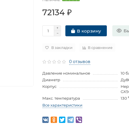
72134 ₽
Бы
В корзину
В закладки
В сравнение
0 отзывов
Давление номинальное
10 б
Диаметр
Ду8
Корпус
Нер
GX5
Макс. температура
130
Все характеристики