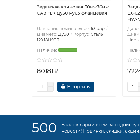
Задвижка клиновая 30нж76нж
Задв
САЗ НЖ Ду50 Ру63 фланцевая
EX-0
HW-M
Давление номинальное:
63 бар
Давл
Диаметр:
Ду50
Корпус:
Сталь
Диам
12Х18Н9ТЛ
Нерж
80181 ₽
7224
В корзину
500
Баллов дарим всем за подписку 
новости! Новинки, скидки, акции