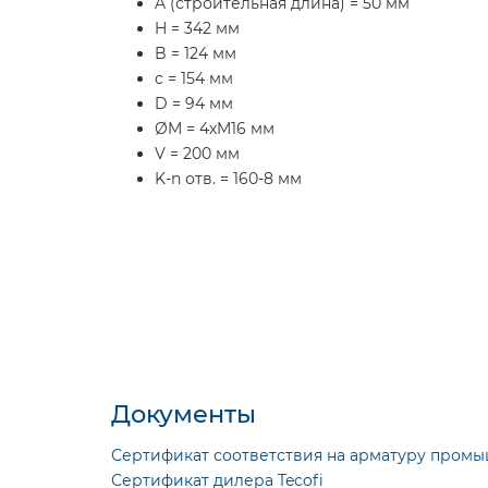
A (строительная длина) = 50 мм
H = 342 мм
B = 124 мм
c = 154 мм
D = 94 мм
ØM = 4хM16 мм
V = 200 мм
K-n отв. = 160-8 мм
Документы
Сертификат соответствия на арматуру промы
Сертификат дилера Tecofi