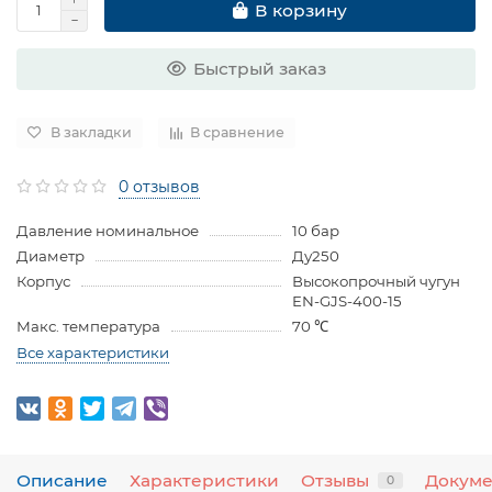
В корзину
Быстрый заказ
В закладки
В сравнение
0 отзывов
Давление номинальное
10 бар
Диаметр
Ду250
Корпус
Высокопрочный чугун
EN-GJS-400-15
Макс. температура
70 ℃
Все характеристики
Описание
Характеристики
Отзывы
Докум
0