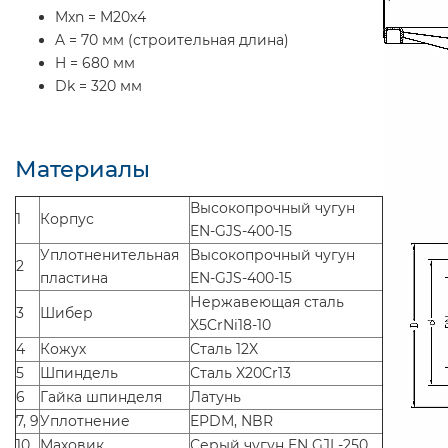
Mxn = M20х4
A = 70 мм (строительная длина)
H = 680 мм
Dk = 320 мм
Материалы
Высокопрочный чугун
1
Корпус
EN-GJS-400-15
Уплотненительная
Высокопрочный чугун
2
пластина
EN-GJS-400-15
Нержавеющая сталь
3
Шибер
X5CrNi18-10
4
Кожух
Сталь 12X
5
Шпиндель
Сталь X20Cr13
6
Гайка шпинделя
Латунь
7, 9
Уплотнение
EPDM, NBR
10
Маховик
Серый чугун EN GJL-250