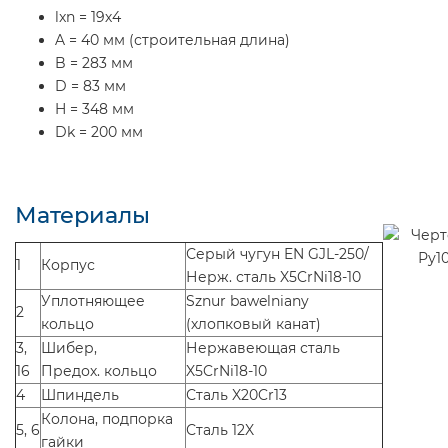
lxn = 19х4
A = 40 мм (строительная длина)
B = 283 мм
D = 83 мм
H = 348 мм
Dk = 200 мм
Материалы
Серый чугун EN GJL-250/
1
Корпус
Нерж. сталь X5CrNi18-10
Уплотняющее
Sznur bawelniany
2
кольцо
(хлопковый канат)
3,
Шибер,
Нержавеющая сталь
16
Предох. кольцо
X5CrNi18-10
4
Шпиндель
Сталь X20Cr13
Колона, подпорка
5, 6
Сталь 12X
гайки