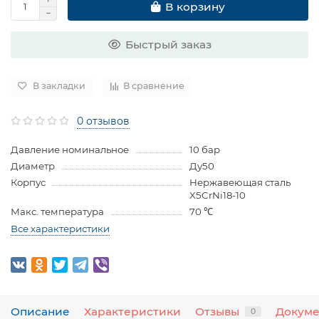
В корзину
Быстрый заказ
В закладки
В сравнение
0 отзывов
Давление номинальное
10 бар
Диаметр
Ду50
Корпус
Нержавеющая сталь
X5CrNi18-10
Макс. температура
70 ℃
Все характеристики
Описание
Характеристики
Отзывы
Докум
0