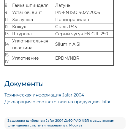
8
Гайка шпинделя
Латунь
9
Установ. винт
PN-EN ISO 4027:2006
11
Заглушка
Полипропилен
12
Кожух
Сталь R45
13
Штурвал
Серый чугун EN GJL-250
Уплотнительная
14
Silumin AlSi
пластина
15,
Уплотнение
EPDM/NBR
17
Документы
Техническая информация Jafar 2004
Декларация о соответствии на продукцию Jafar
Задвижка шиберная Jafar 2004 Ду50 Ру10 NBR с выдвижным
шпинделем стальная ножевая в г. Москва