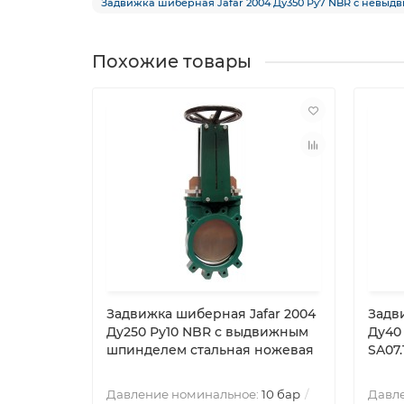
Задвижка шиберная Jafar 2004 Ду350 Ру7 NBR с невыд
Похожие товары
Задвижка шиберная Jafar 2004
Задви
Ду250 Ру10 NBR с выдвижным
Ду40
шпинделем стальная ножевая
SA07.
Давление номинальное:
10 бар
Давл