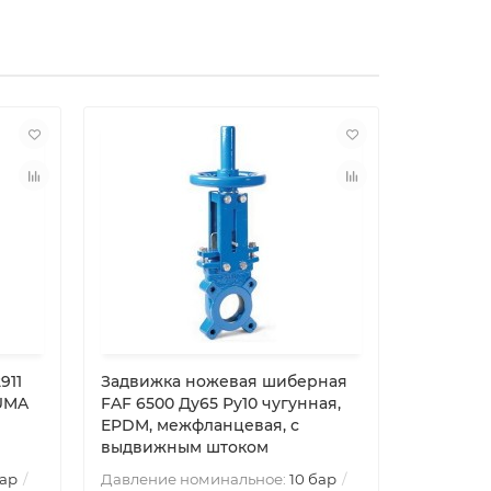
911
Задвижка ножевая шиберная
Задвижк
AUMA
FAF 6500 Ду65 Ру10 чугунная,
FAF 6550
EPDM, межфланцевая, с
EPDM, м
выдвижным штоком
невыдв
бар
Давление номинальное:
10 бар
Давление