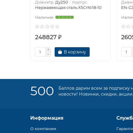
Диаметр:
Ду250
Корпус:
Диам
Нержавеющая сталь X5CrNi18-10
EN-GJ
248827 ₽
260
В корзину
500
Баллов дарим всем за подписку 
новости! Новинки, скидки, акции
Информация
Служб
О компании
Гарант