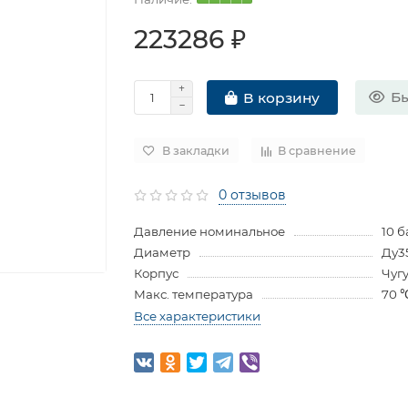
223286 ₽
Бы
В корзину
В закладки
В сравнение
0 отзывов
Давление номинальное
10 б
Диаметр
Ду3
Корпус
Чуг
Макс. температура
70 
Все характеристики