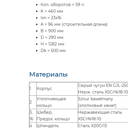
Кол. оборотов = 59 n
K = 460 мм
lxn = 23х16
A = 96 мм (строительная длина)
B = 900 мм
D = 290 мм
H = 1282 мм
Dk = 500 мм
Материалы
Серый чугун EN GJL-25
1
Корпус
Нерж. сталь X5CrNi18-10
Уплотняющее
Sznur bawelniany
2
кольцо
(хлопковый канат)
3,
Шибер,
Нержавеющая сталь
16
Предох. кольцо
X5CrNi18-10
4
Шпиндель
Сталь X20Cr13