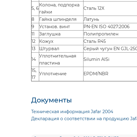
Колона, подпорка
5, 6
Сталь 12X
гайки
8
Гайка шпинделя
Латунь
9
Установ. винт
PN-EN ISO 4027:2006
11
Заглушка
Полипропилен
12
Кожух
Сталь R45
13
Штурвал
Серый чугун EN GJL-25
Уплотнительная
14
Silumin AlSi
пластина
15,
Уплотнение
EPDM/NBR
17
Документы
Техническая информация Jafar 2004
Декларация о соответствии на продукцию Jaf