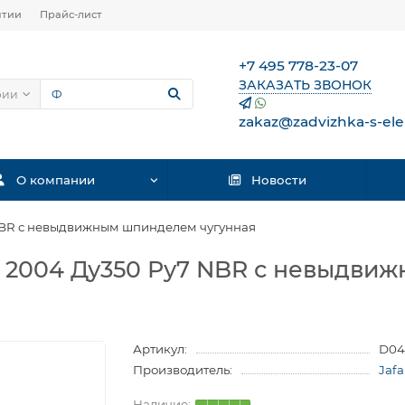
нтии
Прайс-лист
+7 495 778-23-07
ЗАКАЗАТЬ ЗВОНОК
рии
zakaz@zadvizhka-s-ele
О компании
Новости
NBR с невыдвижным шпинделем чугунная
r 2004 Ду350 Ру7 NBR с невыдв
Артикул:
D04
Производитель:
Jafa