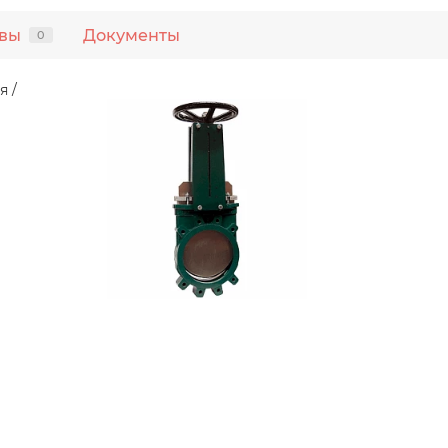
вы
Документы
0
я /