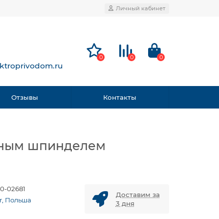
Личный кабинет
0
0
0
ktroprivodom.ru
Отзывы
Контакты
ижным шпинделем
0-02681
Доставим за
r, Польша
3 дня