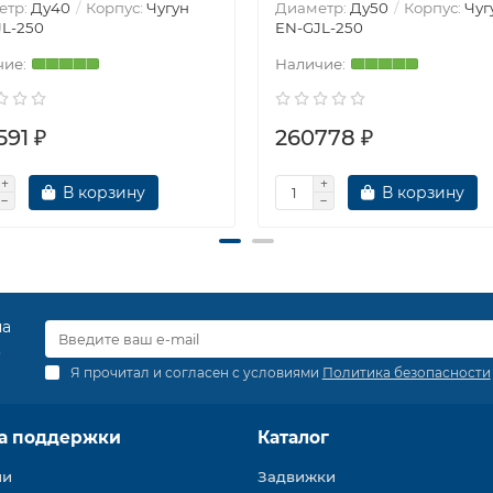
етр:
Ду40
Корпус:
Чугун
Диаметр:
Ду50
Корпус:
Чуг
L-250
EN-GJL-250
591 ₽
260778 ₽
В корзину
В корзину
на
.
Я прочитал и согласен с условиями
Политика безопасности
а поддержки
Каталог
ии
Задвижки