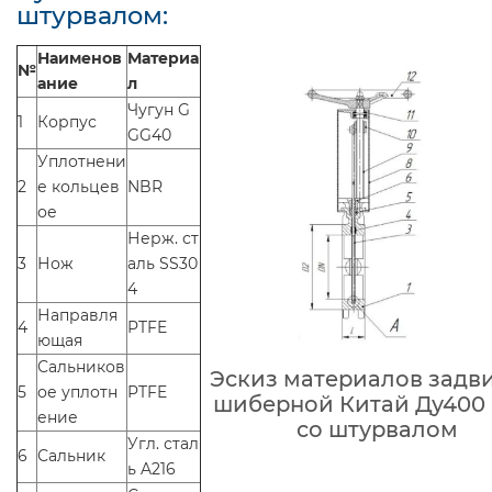
штурвалом:
Наименов
Материа
№
ание
л
Чугун G
1
Корпус
GG40
Уплотнени
2
е кольцев
NBR
ое
Нерж. ст
3
Нож
аль SS30
4
Направля
4
PTFE
ющая
Сальников
Эскиз материалов задв
5
ое уплотн
PTFE
шиберной Китай Ду400 
ение
со штурвалом
Угл. стал
6
Сальник
ь A216