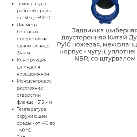
Температура
рабочей среды -
от -30 до +90 °С
Диаметр
Задвижка шиберна
болтовых
двусторонняя Китай Д
отверстий на
Ру10 ножевая, межфланц
одном фланце -
корпус - чугун, уплотнен
24 мм
NBR, со штурвалом
Конструкция
шпинделя -
невыдвижной
Межцентровое
расстояние
отверстий
фланца - 515 мм
Температура
окружающей
среды - от -40 до
+40 °С