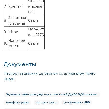
Сталь оц
7
Крепёж
инкован
ная
Защитная
8
Сталь
пластина
Нерж. ст
9
Шток
аль А276
Направля
10
Сталь
ющая
Документы
Паспорт задвижки шиберной со штурвалом пр-во
Китай
Задвижка шиберная двусторонняя Китай Ду400 Ру10 ножевая
межфланцевая
корпус - чугун
уплотнение - NBR