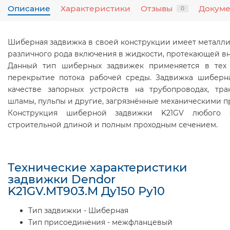
Описание
Характеристики
Отзывы
Докум
0
Шиберная задвижка в своей конструкции имеет металли
различного рода включения в жидкости, протекающей вн
Данный тип шиберных задвижек применяется в тех с
перекрытие потока рабочей среды. Задвижка шиберна
качестве запорных устройств на трубопроводах, тр
шламы, пульпы и другие, загрязнённые механическими 
Конструкция шиберной задвижки K21GV любого с
строительной длиной и полным проходным сечением.
Технические характеристики
задвижки Dendor
K21GV.MT903.M Ду150 Ру10
Тип задвижки - Шиберная
Тип присоединения - межфланцевый