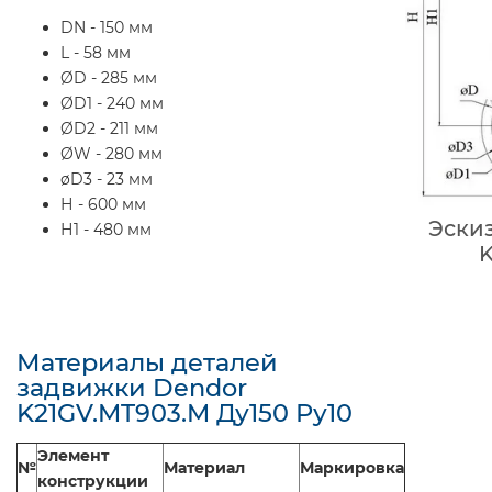
DN - 150 мм
L - 58 мм
ØD - 285 мм
ØD1 - 240 мм
ØD2 - 211 мм
ØW - 280 мм
øD3 - 23 мм
Н - 600 мм
Эски
Н1 - 480 мм
K
Материалы деталей
задвижки Dendor
K21GV.MT903.M Ду150 Ру10
Элемент
№
Материал
Маркировка
конструкции