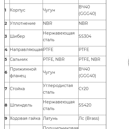
BЧ40
1
Корпус
Чугун
(GGG40)
2
Уплотнение
NBR
NBR
Нержавеющая
3
Шибер
SS304
сталь
4
Направляющая
PTFE
PTFE
5
Сальник
PTFE, NBR
PTFE, NBR
Прижимной
BЧ40
6
Чугун
фланец
(GGG40)
Углеродистая
7
Стойка
Ст20
сталь
Нержавеющая
8
Шпиндель
SS420
сталь
9
Ходовая гайка
Латунь
Лс (Brass)
Подшипниковая