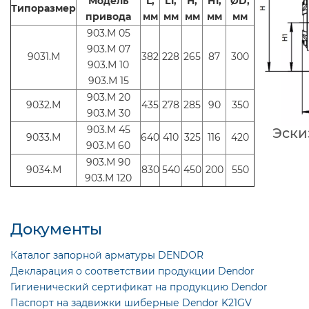
Модель
L,
L1,
H,
H1,
ØD,
Типоразмер
привода
мм
мм
мм
мм
мм
903.М 05
903.М 07
9031.М
382
228
265
87
300
903.М 10
903.М 15
903.М 20
9032.М
435
278
285
90
350
903.М 30
903.М 45
Эски
9033.М
640
410
325
116
420
903.М 60
903.М 90
9034.М
830
540
450
200
550
903.М 120
Документы
Каталог запорной арматуры DENDOR
Декларация о соответствии продукции Dendor
Гигиенический сертификат на продукцию Dendor
Паспорт на задвижки шиберные Dendor K21GV