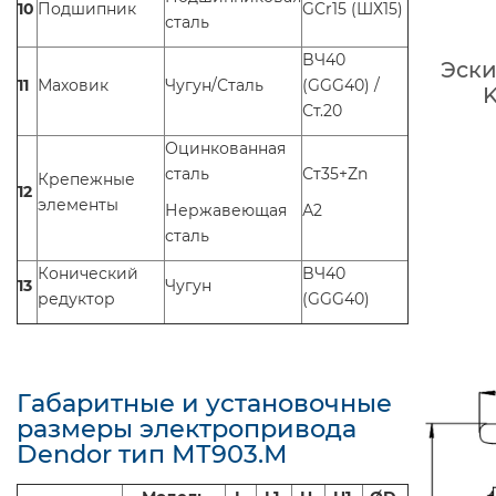
10
Подшипник
GCr15 (ШХ15)
сталь
BЧ40
Эски
11
Маховик
Чугун/Сталь
(GGG40) /
K
Ст.20
Оцинкованная
сталь
Ст35+Zn
Крепежные
12
элементы
Нержавеющая
А2
сталь
Конический
BЧ40
13
Чугун
редуктор
(GGG40)
Габаритные и установочные
размеры электропривода
Dendor тип МТ903.М