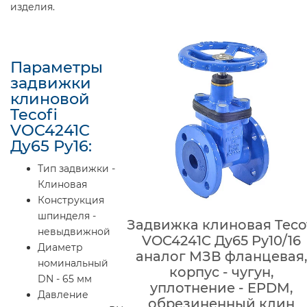
изделия.
Параметры
задвижки
клиновой
Tecofi
VOC4241C
Ду65 Ру16:
Тип задвижки -
Клиновая
Конструкция
шпинделя -
Задвижка клиновая Teco
невыдвижной
VOC4241C Ду65 Ру10/16
Диаметр
аналог МЗВ фланцевая,
номинальный
корпус - чугун,
DN - 65 мм
уплотнение - EPDM,
Давление
обрезиненный клин