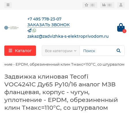
0
0
+7 495 778-23-07
ЗАКАЗАТЬ ЗВОНОК
0
zakaz@zadvizhka-s-elektroprivodom.ru
Каталог
Все категории
отнение - EPDM, обрезиненный клин Тмакс=110°С, со штурвалом
Задвижка клиновая Tecofi
VOC4241C Ду65 Ру10/16 аналог МЗВ
фланцевая, корпус - чугун,
уплотнение - EPDM, обрезиненный
клин Тмакс=110°С, со штурвалом