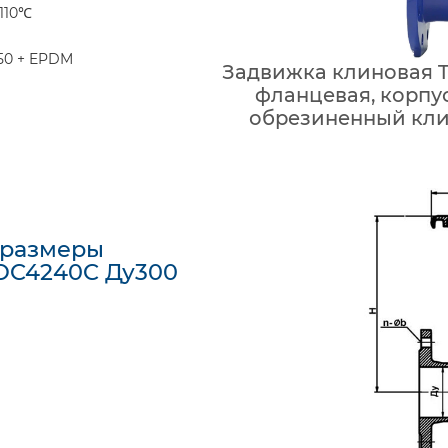
110℃
50 + EPDM
Задвижка клиновая T
фланцевая, корпус
обрезиненный клин
 размеры
VOC4240C Ду300