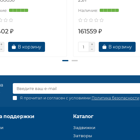
 GGG50
25Л
402 ₽
161559 ₽
В корзину
В корзину
на
.
Я прочитал и согласен с условиями
Политика безопасности
а поддержки
Каталог
ии
Задвижки
Затворы