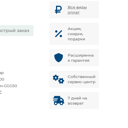
Все виды
оплат
Акции,
стрый заказ
скидки,
подарки
Расширенна
я гарантия
ар
Собственный
00
сервис-центр
ун GGG50
℃
7 дней на
возврат