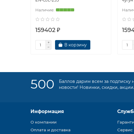
EN-GJL-255
чугун
159402 ₽
159
В корзину
500
Баллов дарим всем за подписку 
новости! Новинки, скидки, акции
Информация
Служб
О компании
Гарант
Оплата и доставка
Сервис