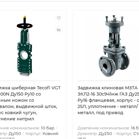
ижка шиберная Tecofi VGT
Задвижка клиновая МЗТА
00N Ду150 Ру10 со
ЗКЛ2-16 30с941нж ГАЗ Ду2
зным ножом со
Ру16 фланцевая, корпус - 
валом, выдвижной шток,
25Л, уплотнение - металл/
с ковкий чугун,
металл, под привод
тнение нитрил
ение номинальное:
10 бар
Давление номинальное:
16 
етр:
Ду150
Корпус:
Ковкий
Диаметр:
Ду250
Корпус:
Ст