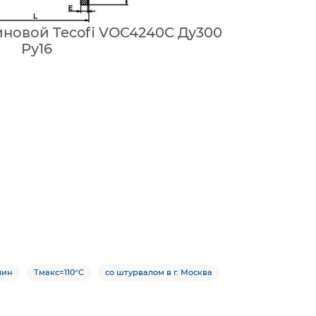
новой Tecofi VOC4240C Ду300
Ру16
лин
Тмакс=110°С
со штурвалом в г. Москва