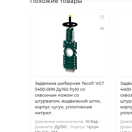
Похожие товары
Задвижка шиберная Tecofi VGT
Задв
3400-00N Ду150 Ру10 со
4400-
сквозным ножом со
скво
штурвалом, выдвижной шток,
штур
корпус чугун, уплотнение
корпу
нитрил
упло
Давление номинальное:
10 бар
Давл
Диаметр:
Ду150
Корпус:
Чугун
Диам