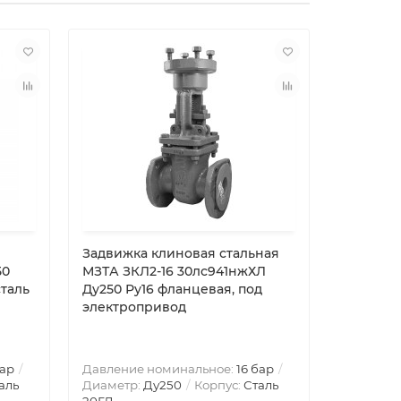
Задвижка клиновая стальная
Задвижк
50
МЗТА ЗКЛ2-16 30лс941нжХЛ
ЗКЛ2-25
сталь
Ду250 Ру16 фланцевая, под
Ру25 фл
электропривод
и выдви
бар
Давление номинальное:
16 бар
Давление
аль
Диаметр:
Ду250
Корпус:
Сталь
Диаметр