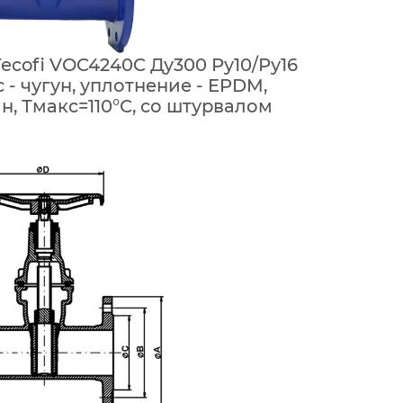
ecofi VOC4240C Ду300 Ру10/Ру16
 - чугун, уплотнение - EPDM,
, Тмакс=110°С, со штурвалом