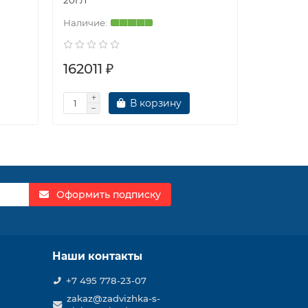
20ГЛ
20ГЛ
162011 ₽
162268
В корзину
Оформить подписку
Наши контакты
+7 495 778-23-07
zakaz@zadvizhka-s-