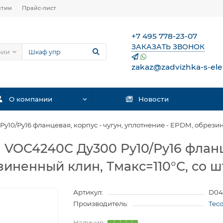
нтии
Прайс-лист
+7 495 778-23-07
ЗАКАЗАТЬ ЗВОНОК
рии
zakaz@zadvizhka-s-ele
О компании
Новости
у10/Ру16 фланцевая, корпус - чугун, уплотнение - EPDM, обрези
 VOC4240C Ду300 Ру10/Ру16 фланце
зиненный клин, Тмакс=110°С, со 
Артикул:
D04
Производитель:
Tec