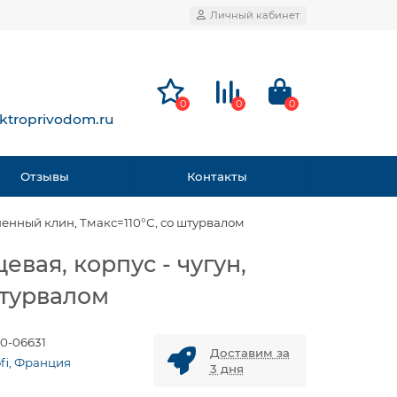
Личный кабинет
0
0
0
ktroprivodom.ru
Отзывы
Контакты
ненный клин, Тмакс=110°С, со штурвалом
вая, корпус - чугун,
штурвалом
0-06631
Доставим за
ofi, Франция
3 дня