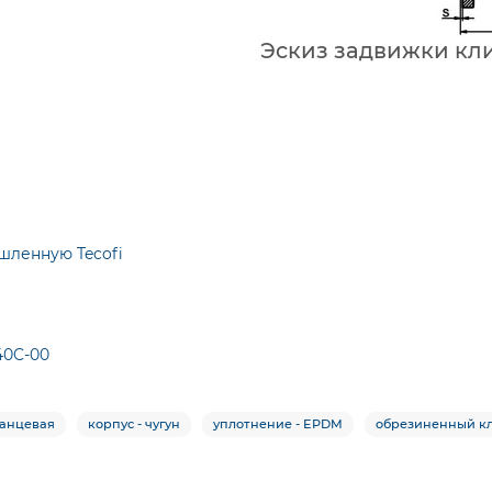
Эскиз задвижки кли
шленную Tecofi
40C-00
ланцевая
корпус - чугун
уплотнение - EPDM
обрезиненный к