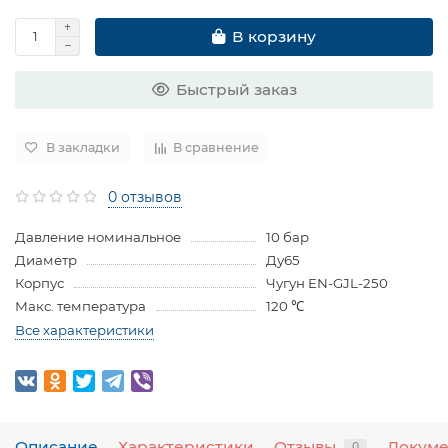
В корзину
Быстрый заказ
В закладки
В сравнение
0 отзывов
Давление номинальное
10 бар
Диаметр
Ду65
Корпус
Чугун EN-GJL-250
Макс. температура
120 ℃
Все характеристики
Описание
Характеристики
Отзывы
Докум
0