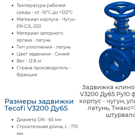
Температура рабочей
среды - от -10°С до +120°С
Материал корпуса - Чугун
EN-GJL-250
Материал запорного
органа - латунь
Тип уплотнения - латунь
Цвет задвижки - Синий
Вес - 12.8 кг
Страна производитель -
Франция
Задвижка клинов
V3200 Ду65 Ру10 
Размеры задвижки
корпус - чугун, у
Tecofi V3200 Ду65
латунь, Тмакс=1
штурвал
Диаметр DN - 65 мм
Строительная длина, L - 170
мм