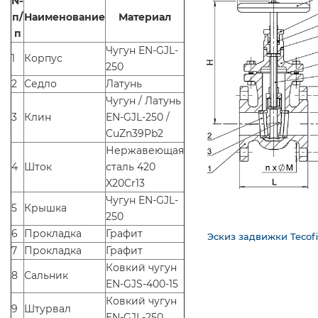
№
п/
Наименование
Материал
п
Чугун EN-GJL-
1
Корпус
250
2
Седло
Латунь
Чугун / Латунь
3
Клин
EN-GJL-250 /
CuZn39Pb2
Нержавеющая
4
Шток
сталь 420
X20Cr13
Чугун EN-GJL-
5
Крышка
250
6
Прокладка
Графит
Эскиз задвижки Tecofi
7
Прокладка
Графит
Ковкий чугун
8
Сальник
EN-GJS-400-15
Ковкий чугун
9
Штурвал
EN-GJL-250