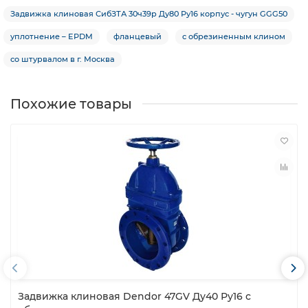
Задвижка клиновая СибЗТА 30ч39р Ду80 Ру16 корпус - чугун GGG50
уплотнение – EPDM
фланцевый
с обрезиненным клином
со штурвалом в г. Москва
Похожие товары
Задвижка клиновая Dendor 47GV Ду40 Ру16 с