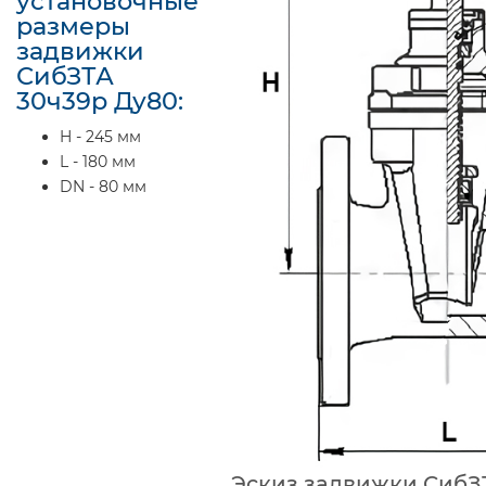
установочные
размеры
задвижки
СибЗТА
30ч39р Ду80:
H - 245 мм
L - 180 мм
DN - 80 мм
Эскиз задвижки СибЗ