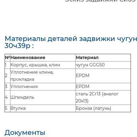
Материалы деталей задвижки чугу
30ч39р :
№
Наименование
Материал
1
Корпус, крышка, клин
чугун GGG50
Уплотнение клина,
2
EPDM
прокладка
3
Уплотнения
EPDM
сталь 2Cr13 (аналог
4
Шпиндель
20x13)
5
Втулка
Бронза (латунь)
Документы