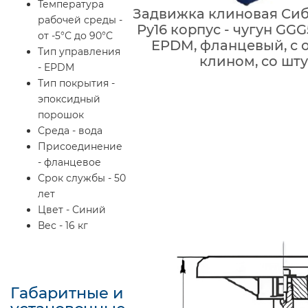
Температура
Задвижка клиновая Сиб
рабочей среды -
Ру16 корпус - чугун GGG
от -5°С до 90°С
EPDM, фланцевый, с
Тип управления
клином, со шт
- EPDM
Тип покрытия -
эпоксидный
порошок
Среда - вода
Присоединение
- фланцевое
Срок службы - 50
лет
Цвет - Синий
Вес - 16 кг
Габаритные и