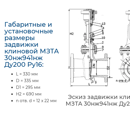
Габаритные и
установочные
размеры
задвижки
клиновой МЗТА
30нж941нж
Ду200 Ру16:
L = 330 мм
D = 335 мм
D1 = 295 мм
H2 = 690 мм
Эскиз задвижки кл
n отв. d = 12 x 22 мм
МЗТА 30нж941нж Ду2