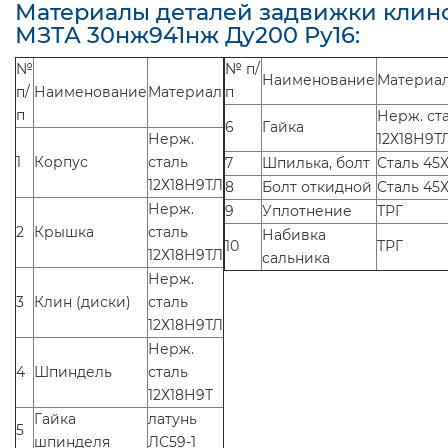
Материалы деталей задвижки клин
МЗТА 30нж941нж Ду200 Ру16:
№
№ п/
Наименование
Материа
п/
Наименование
Материал
п
п
Нерж. ст
6
Гайка
Нерж.
12Х18Н9Т
1
Корпус
сталь
7
Шпилька, болт
Сталь 45
12Х18Н9ТЛ
8
Болт откидной
Сталь 45
Нерж.
9
Уплотнение
ТРГ
2
Крышка
сталь
Набивка
10
ТРГ
12Х18Н9ТЛ
сальника
Нерж.
3
Клин (диски)
сталь
12Х18Н9ТЛ
Нерж.
4
Шпиндель
сталь
12Х18Н9Т
Гайка
латунь
5
шпинделя
ЛС59-1