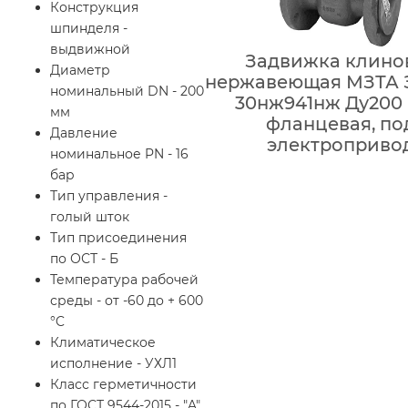
Конструкция
шпинделя -
выдвижной
Задвижка клино
Диаметр
нержавеющая МЗТА 
номинальный DN - 200
30нж941нж Ду200 
мм
фланцевая, по
Давление
электроприво
номинальное PN - 16
бар
Тип управления -
голый шток
Тип присоединения
по ОСТ - Б
Температура рабочей
среды - от -60 до + 600
°C
Климатическое
исполнение - УХЛ1
Класс герметичности
по ГОСТ 9544-2015 - "A"