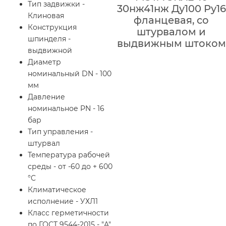
Тип задвижки -
30нж41нж Ду100 Ру16
Клиновая
фланцевая, со
Конструкция
штурвалом и
шпинделя -
выдвижным штоком
выдвижной
Диаметр
номинальный DN - 100
мм
Давление
номинальное PN - 16
бар
Тип управления -
штурвал
Температура рабочей
среды - от -60 до + 600
°C
Климатическое
исполнение - УХЛ1
Класс герметичности
по ГОСТ 9544-2015 - "A"