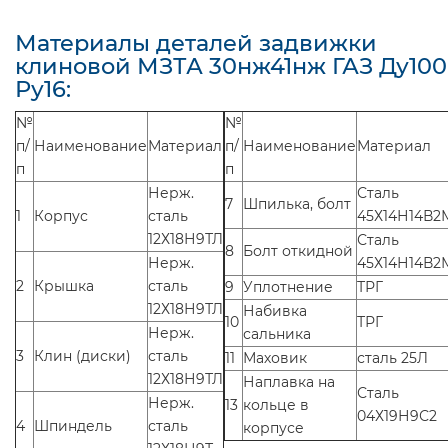
Материалы деталей задвижки
клиновой МЗТА 30нж41нж ГАЗ Ду100
Ру16:
№
№
п/
Наименование
Материал
п/
Наименование
Материал
п
п
Нерж.
Сталь
7
Шпилька, болт
1
Корпус
сталь
45Х14Н14В2
12Х18Н9ТЛ
Сталь
8
Болт откидной
Нерж.
45Х14Н14В2
2
Крышка
сталь
9
Уплотнение
ТРГ
12Х18Н9ТЛ
Набивка
10
ТРГ
Нерж.
сальника
3
Клин (диски)
сталь
11
Маховик
сталь 25Л
12Х18Н9ТЛ
Наплавка на
Сталь
Нерж.
13
кольце в
04Х19Н9С2
4
Шпиндель
сталь
корпусе