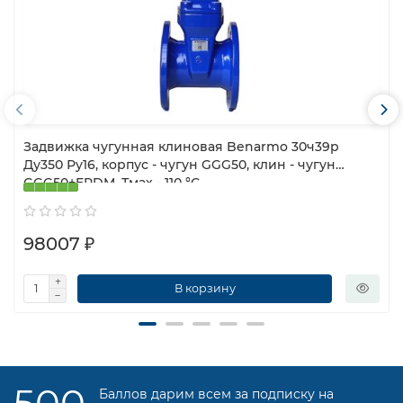
Задвижка чугунная клиновая Benarmo 30ч39р
Ду350 Ру16, корпус - чугун GGG50, клин - чугун
GGG50+EPDM, Тмах - 110 °С
98007 ₽
В корзину
Баллов дарим всем за подписку на