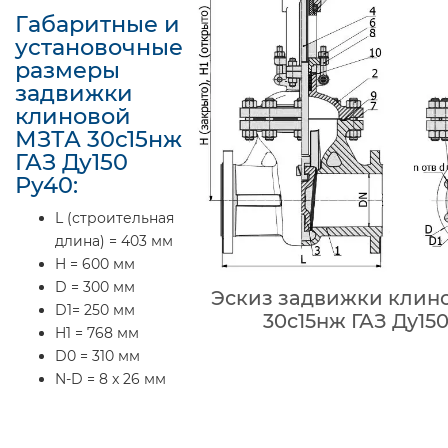
Габаритные и
установочные
размеры
задвижки
клиновой
МЗТА 30с15нж
ГАЗ Ду150
Ру40:
L (строительная
длина) = 403 мм
H = 600 мм
D = 300 мм
Эскиз задвижки клин
D1= 250 мм
30с15нж ГАЗ Ду15
H1 = 768 мм
D0 = 310 мм
N-D = 8 x 26 мм