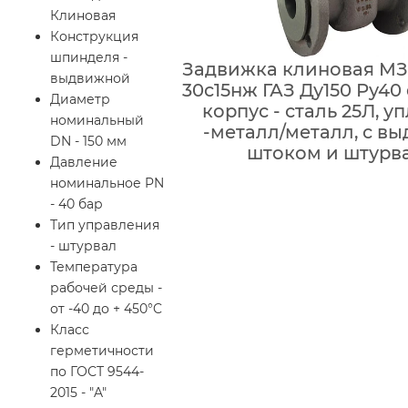
Клиновая
Конструкция
шпинделя -
Задвижка клиновая МЗ
выдвижной
30с15нж ГАЗ Ду150 Ру40
Диаметр
корпус - сталь 25Л, у
номинальный
-металл/металл, с 
DN - 150 мм
штоком и штурв
Давление
номинальное PN
- 40 бар
Тип управления
- штурвал
Температура
рабочей среды -
от -40 до + 450°C
Класс
герметичности
по ГОСТ 9544-
2015 - "A"