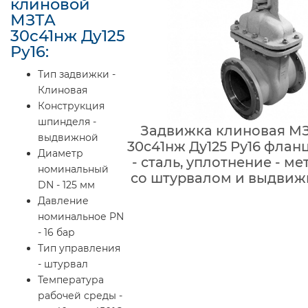
клиновой
МЗТА
30с41нж Ду125
Ру16:
Тип задвижки -
Клиновая
Конструкция
шпинделя -
Задвижка клиновая МЗ
выдвижной
30с41нж Ду125 Ру16 флан
Диаметр
- сталь, уплотнение - ме
номинальный
со штурвалом и выдви
DN - 125 мм
Давление
номинальное PN
- 16 бар
Тип управления
- штурвал
Температура
рабочей среды -