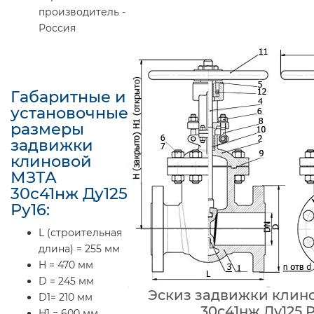
производитель -
Россия
Габаритные и
установочные
размеры
задвижки
клиновой
МЗТА
30с41нж Ду125
Ру16:
L (строительная
длина) = 255 мм
H = 470 мм
D = 245 мм
Эскиз задвижки клин
D1= 210 мм
30с41нж Ду125 Р
H1 = 600 мм