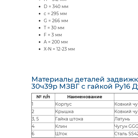
D = 340 мм
c = 295 мм
G = 266 мм
T = 30 мм
F = 3 мм
A = 200 мм
X-N = 12-23 мм
Материалы деталей задвижк
30ч39р МЗВГ с гайкой Ру16 Д
№ п/п
Наименование
1
Корпус
Ковкий чу
2
Крышка
Ковкий чу
3, 5
Гайка штока
Латунь
4
Клин
Чугун GGG
6
Шток
Сталь SS4