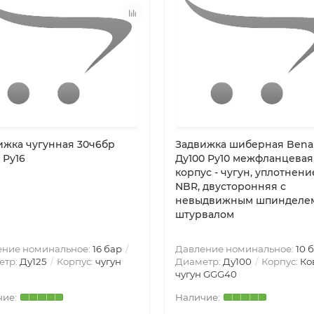
ижка чугунная 30ч6бр
Задвижка шиберная Ben
 Ру16
Ду100 Ру10 межфланцевая
корпус - чугун, уплотнение
NBR, двусторонняя с
невыдвижным шпинделе
штурвалом
ение номинальное:
16 бар
Давление номинальное:
10 
етр:
Ду125
Корпус:
чугун
Диаметр:
Ду100
Корпус:
Ко
чугун GGG40