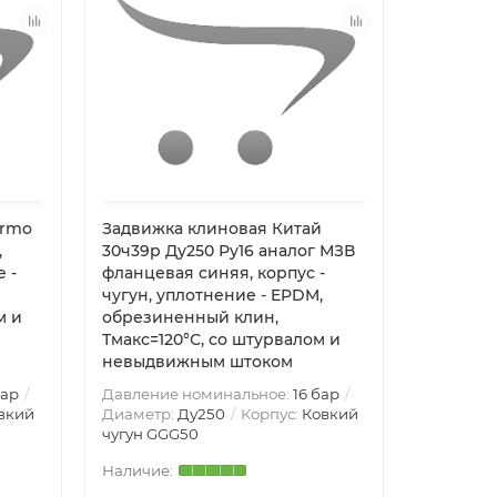
armo
Задвижка клиновая Китай
Задвижк
,
30ч39р Ду250 Ру16 аналог МЗВ
Ду125 Ру
 -
фланцевая синяя, корпус -
корпус -
чугун, уплотнение - EPDM,
NBR, дв
м и
обрезиненный клин,
невыдв
Тмакс=120°С, со штурвалом и
штурвал
невыдвижным штоком
бар
Давление номинальное:
16 бар
Давление
вкий
Диаметр:
Ду250
Корпус:
Ковкий
Диаметр
чугун GGG50
чугун GG