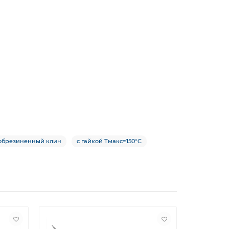
обрезиненный клин
с гайкой Тмакс=150°C