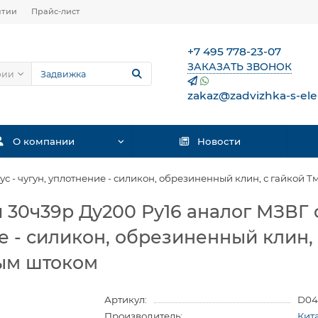
нтии
Прайс-лист
+7 495 778-23-07
ЗАКАЗАТЬ ЗВОНОК
рии
zakaz@zadvizhka-s-ele
О компании
Новости
с - чугун, уплотнение - силикон, обрезиненный клин, с гайкой
 30ч39р Ду200 Ру16 аналог МЗВГ 
е - силикон, обрезиненный клин, 
ым штоком
Артикул:
D04
Производитель:
Кит