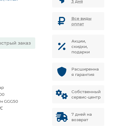
3 дня
Все виды
оплат
Акции,
стрый заказ
скидки,
подарки
Расширенна
я гарантия
ар
Собственный
00
сервис-центр
ун GGG50
 ℃
7 дней на
возврат