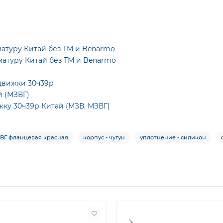
матуру Китай без ТМ и Benarmo
матуру Китай без ТМ и Benarmo
движки 30ч39р
й (МЗВГ)
ку 30ч39р Китай (МЗВ, МЗВГ)
ЗВГ фланцевая красная
корпус - чугун
уплотнение - силикон