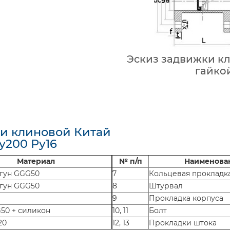
Эскиз задвижки кл
гайкой
и клиновой Китай
у200 Ру16
Материал
№ п/п
Наименова
гун GGG50
7
Кольцевая прокладк
гун GGG50
8
Штурвал
9
Прокладка корпуса
50 + силикон
10, 11
Болт
20
12, 13
Прокладки штока