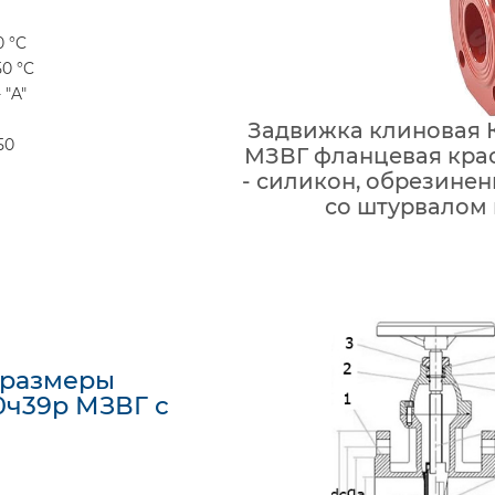
0 °C
0 °C
 "A"
Задвижка клиновая К
50
МЗВГ фланцевая красн
- силикон, обрезинен
со штурвалом
 размеры
0ч39р МЗВГ с