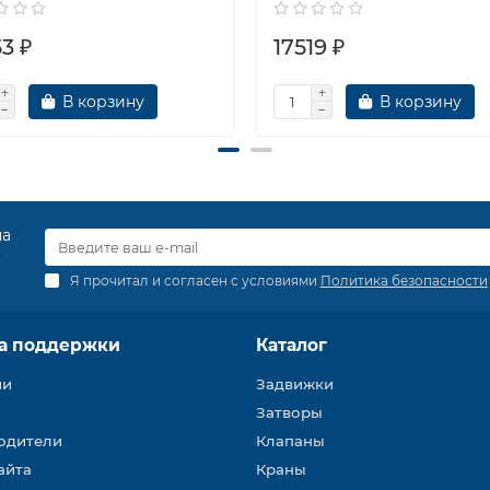
3 ₽
17519 ₽
В корзину
В корзину
на
.
Я прочитал и согласен с условиями
Политика безопасности
а поддержки
Каталог
ии
Задвижки
Затворы
одители
Клапаны
айта
Краны