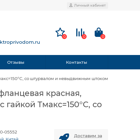
Личный кабинет
0
0
0
ktroprivodom.ru
Отзывы
Контакты
 Тмакс=150°C, со штурвалом и невыдвижным штоком
фланцевая красная,
с гайкой Тмакс=150°C, со
0-05552
Доставим за
ай, Китай