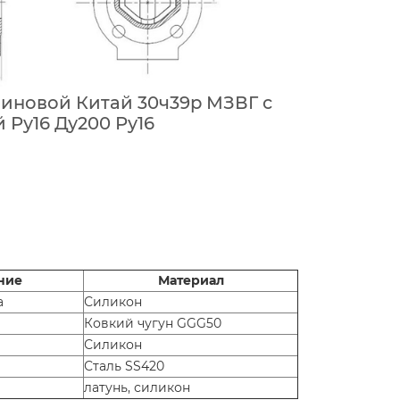
иновой Китай 30ч39р МЗВГ с
 Ру16 Ду200 Ру16
ние
Материал
а
Силикон
Ковкий чугун GGG50
Силикон
Сталь SS420
латунь, силикон