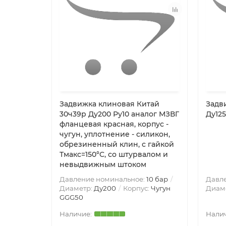
Задвижка клиновая Китай
Задв
30ч39р Ду200 Ру10 аналог МЗВГ
Ду125
фланцевая красная, корпус -
чугун, уплотнение - силикон,
обрезиненный клин, с гайкой
Тмакс=150°C, со штурвалом и
невыдвижным штоком
Давление номинальное:
10 бар
Давл
Диаметр:
Ду200
Корпус:
Чугун
Диам
GGG50