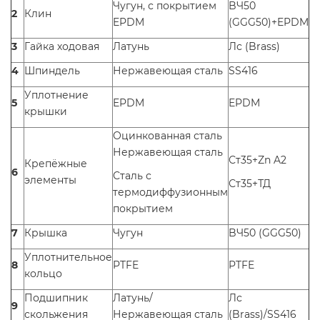
Чугун, с покрытием
BЧ50
2
Клин
EPDM
(GGG50)+EPDM
3
Гайка ходовая
Латунь
Лс (Brass)
4
Шпиндель
Нержавеющая сталь
SS416
Уплотнение
5
EPDM
EPDM
крышки
Оцинкованная сталь
Нержавеющая сталь
Ст35+Zn A2
Крепёжные
6
Сталь с
элементы
Ст35+ТД
термодиффузионным
покрытием
7
Крышка
Чугун
BЧ50 (GGG50)
Уплотнительное
8
PTFE
PTFE
кольцо
Подшипник
Латунь/
Лс
9
скольжения
Нержавеющая сталь
(Brass)/SS416