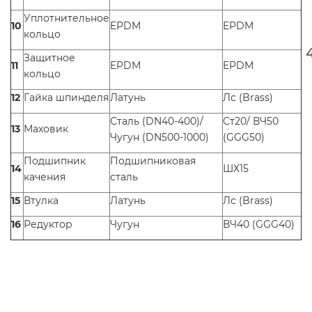
Уплотнительное
10
EPDM
EPDM
кольцо
Защитное
11
EPDM
EPDM
кольцо
12
Гайка шпинделя
Латунь
Лс (Brass)
Сталь (DN40-400)/
Cт20/ ВЧ50
13
Маховик
Чугун (DN500-1000)
(GGG50)
Подшипник
Подшипниковая
14
ШХ15
качения
сталь
15
Втулка
Латунь
Лс (Brass)
16
Редуктор
Чугун
ВЧ40 (GGG40)