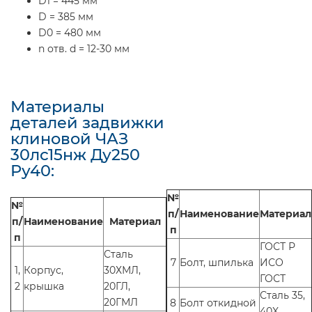
D1 = 445 мм
D = 385 мм
D0 = 480 мм
n отв. d = 12-30 мм
Материалы
деталей задвижки
клиновой ЧАЗ
30лс15нж Ду250
Ру40:
№
№
п/
Наименование
Материал
п/
Наименование
Материал
п
п
ГОСТ Р
Сталь
7
Болт, шпилька
ИСО
1,
Корпус,
30ХМЛ,
ГОСТ
2
крышка
20ГЛ,
Сталь 35,
20ГМЛ
8
Болт откидной
40X