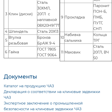
Сталь
Паронит
30ХМЛ,
ПОН-Б,
3
Клин (диски)
20ГЛ с
9
Прокладка
ПМБ,
наплавкой
ПУТГ,
08Х20Н9Г7Т
СНП
4
Шпиндель
Сталь 20Х13
Набивка
Кольца
Втулка
Бронза
10
5
сальника
ТРГ
резьбовая
БрАЖ 9-4
Сталь
ГОСТ 7805
6
Гайка
11
Маховик
20ГЛ, ВЧ
ГОСТ 9064
50
Документы
Каталог на продукцию ЧАЗ
Декларация о соответствии на клиновые задвижки
ЧАЗ
Экспертное заключение о промышленной
безопасности на клиновые задвижки ЧАЗ