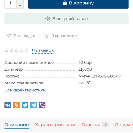
В корзину
Быстрый заказ
В закладки
В сравнение
0 отзывов
Давление номинальное
10 бар
Диаметр
Ду600
Корпус
Чугун EN-GJS-500-17
Макс. температура
120 ℃
Все характеристики
Описание
Характеристики
Отзывы
Докум
0