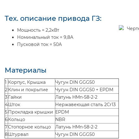
Тех. описание привода ГЗ:
Мощность = 2,2кВт
Номинальный ток = 9,8А
Пусковой ток = 50А
Материалы
1
Корпус, Крышка
Чугун DIN GGG50
2
Клин и покрытие
Чугун DIN GGG50 + EPDM
3
Гайки
Латунь HMn-58-2-2
4
Шток
Нержавеющая сталь 2Cr13
5
Прокладка крышки
EPDM
6
Кольцо
NBR
7
Стопорное кольцо
Латунь HMn-58-2-2
8
Штурвал
Чугун DIN GGG50