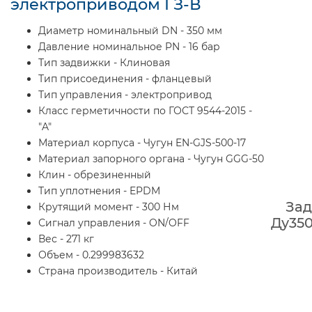
электроприводом ГЗ-В
Диаметр номинальный DN - 350 мм
Давление номинальное PN - 16 бар
Тип задвижки - Клиновая
Тип присоединения - фланцевый
Тип управления - электропривод
Класс герметичности по ГОСТ 9544-2015 -
"A"
Материал корпуса - Чугун EN-GJS-500-17
Материал запорного органа - Чугун GGG-50
Клин - обрезиненный
Тип уплотнения - EPDM
Зад
Крутящий момент - 300 Нм
Ду350
Сигнал управления - ON/OFF
Вес - 271 кг
Объем - 0.299983632
Страна производитель - Китай