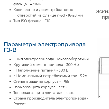
фланца - 470мм
Количество и диаметр болтовых
Эски
отверстий на фланце n-⌀d - 16-28 мм
пр
Тип ISO фланца - F16
Параметры электропривода
ГЗ-В
○ Тип электропривода - Многооборотный
Крутящий момент привода - 300 Нм
○ Напряжение питания - 380 В
○ Номинальный потребляемый ток - 5.2А
Степень защиты корпуса - IP65
Взрывозащита корпуса - есть
Тепловая защита двигателя - есть
Страна производитель электропривода -
Россия