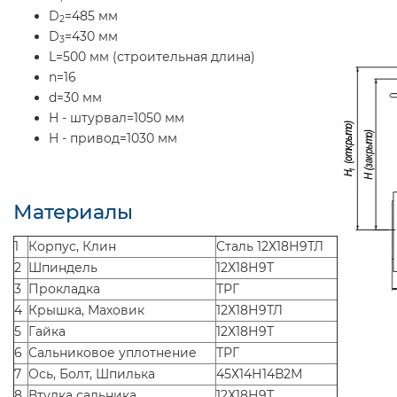
D
=485 мм
2
D
=430 мм
3
L=500 мм (строительная длина)
n=16
d=30 мм
H - штурвал=1050 мм
H - привод=1030 мм
Материалы
1
Корпус, Клин
Сталь 12Х18Н9ТЛ
2
Шпиндель
12Х18Н9Т
3
Прокладка
ТРГ
4
Крышка, Маховик
12Х18Н9ТЛ
5
Гайка
12Х18Н9Т
6
Сальниковое уплотнение
ТРГ
7
Ось, Болт, Шпилька
45Х14Н14В2М
8
Втулка сальника
12Х18Н9Т