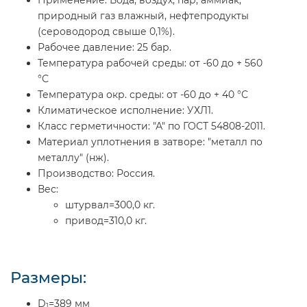
природный газ влажный, нефтепродукты
(сероводород свыше 0,1%).
Рабочее давление:
25 бар.
Температура рабочей среды:
от -60 до + 560
°С
Температура окр. среды:
от -60 до + 40 °С
Климатическое исполнение:
УХЛ1.
Класс герметичности:
"А" по ГОСТ 54808-2011.
Материал уплотнения в затворе:
"металл по
металлу" (нж).
Производство:
Россия.
Вес:
штурвал=300,0 кг.
привод=310,0 кг.
Размеры:
D
=389 мм
1