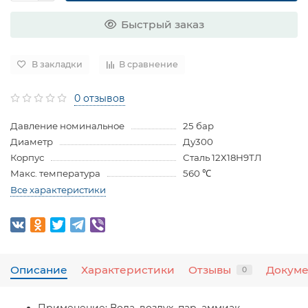
Быстрый заказ
В закладки
В сравнение
0 отзывов
Давление номинальное
25 бар
Диаметр
Ду300
Корпус
Сталь 12Х18Н9ТЛ
Макс. температура
560 ℃
Все характеристики
Описание
Характеристики
Отзывы
Докум
0
Применение:
Вода, воздух, пар, аммиак,