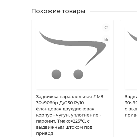
Похожие товары
Задвижка параллельная ЛМЗ
Задв
30ч906бр Ду250 Ру10
30ч9
фланцевая двухдисковая,
с вы
корпус - чугун, уплотнение -
прив
паронит, Тмакс=225°C, с
выдвижным штоком под
привод