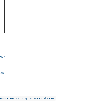
орк
рк
к
нным клином со штурвалом в г. Москва