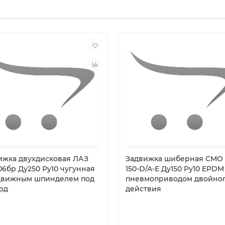
ижка двухдисковая ЛАЗ
Задвижка шиберная СМО A
06бр Ду250 Ру10 чугунная
150-D/A-E Ду150 Ру10 EPDM
движным шпинделем под
пневмоприводом двойно
од
действия