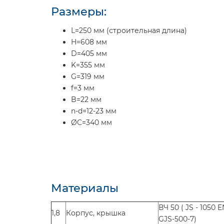
Размеры:
L=250 мм (строительная длина)
H=608 мм
D=405 мм
K=355 мм
G=319 мм
f=3 мм
B=22 мм
n-d=12-23 мм
ØC=340 мм
Материалы
ВЧ 50 ( JS - 1050 E
1,8
Корпус, крышка
GJS-500-7)