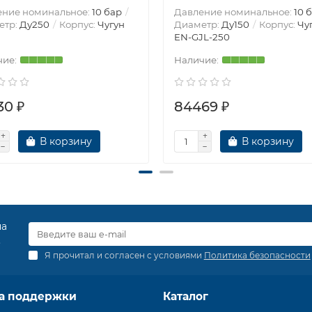
ение номинальное:
10 бар
Давление номинальное:
10 
етр:
Ду250
Корпус:
Чугун
Диаметр:
Ду150
Корпус:
Чу
EN-GJL-250
30 ₽
84469 ₽
В корзину
В корзину
на
.
Я прочитал и согласен с условиями
Политика безопасности
а поддержки
Каталог