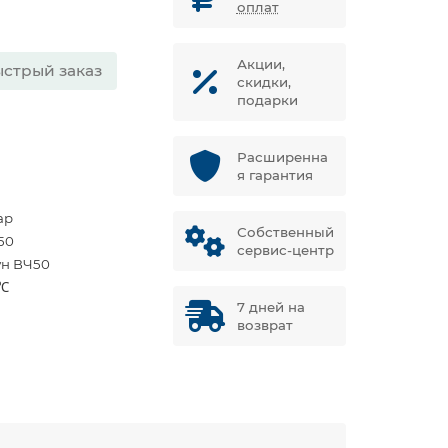
оплат
Акции,
стрый заказ
скидки,
подарки
Расширенна
я гарантия
ар
Собственный
50
сервис-центр
ун ВЧ50
 ℃
7 дней на
возврат