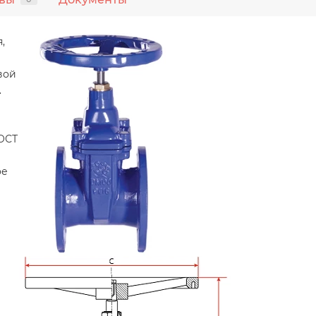
,
вой
.
ГОСТ
ое