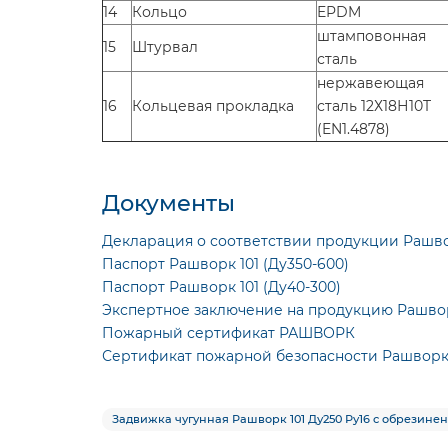
14
Кольцо
EPDM
штамповонная
15
Штурвал
сталь
нержавеющая
16
Кольцевая прокладка
сталь 12Х18Н10T
(EN1.4878)
Документы
Декларация о соответствии продукции Рашв
Паспорт Рашворк 101 (Ду350-600)
Паспорт Рашворк 101 (Ду40-300)
Экспертное заключение на продукцию Рашво
Пожарный сертификат РАШВОРК
Сертификат пожарной безопасности Рашвор
Задвижка чугунная Рашворк 101 Ду250 Ру16 с обрезине