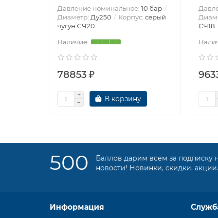
Давление номинальное:
10 бар
Давл
Диаметр:
Ду250
Корпус:
серый
Диам
чугун СЧ20
СЧ18
78853 ₽
963
В корзину
500
Баллов дарим всем за подписку 
новости! Новинки, скидки, акции
Информация
Служб