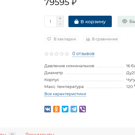
79595 ₽
Бы
В корзину
В закладки
В сравнение
0 отзывов
Давление номинальное
16 б
Диаметр
Ду2
Корпус
Чуг
Макс. температура
120
Все характеристики
вы
Документы
0