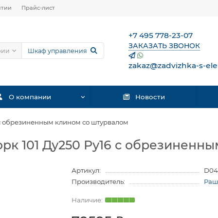
нтии
Прайс-лист
+7 495 778-23-07
ЗАКАЗАТЬ ЗВОНОК
рии
zakaz@zadvizhka-s-ele
О компании
Новости
 с обрезиненным клином со штурвалом
рк 101 Ду250 Ру16 с обрезиненн
Артикул:
D04
Производитель:
Раш