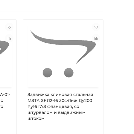
-01-
Задвижка клиновая стальная
Задвижк
 с
МЗТА ЗКЛ2-16 30с41нж Ду200
0100-HW
го
Ру16 ГАЗ фланцевая, со
нержаве
штурвалом и выдвижным
штоком