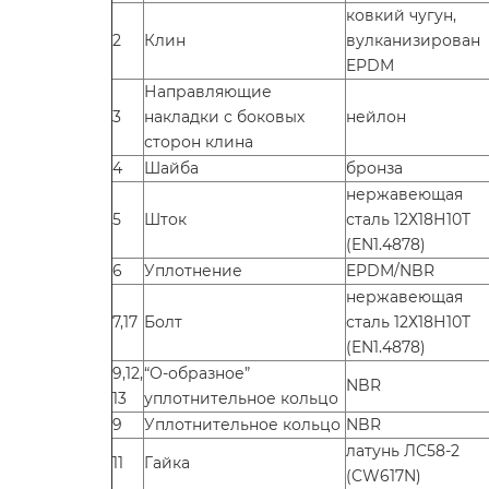
ковкий чугун,
2
Клин
вулканизирован
EPDM
Направляющие
3
накладки с боковых
нейлон
сторон клина
4
Шайба
бронза
нержавеющая
5
Шток
сталь 12Х18Н10T
(EN1.4878)
6
Уплотнение
EPDM/NBR
нержавеющая
7,17
Болт
сталь 12Х18Н10T
(EN1.4878)
9,12,
“О-образное”
NBR
13
уплотнительное кольцо
9
Уплотнительное кольцо
NBR
латунь ЛС58-2
11
Гайка
(CW617N)