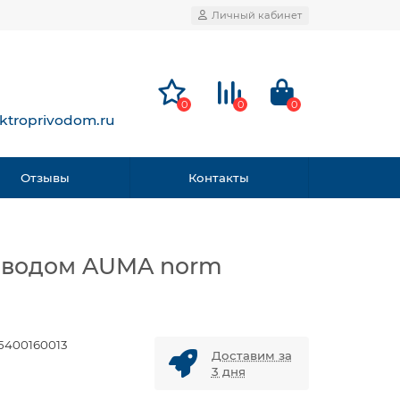
Личный кабинет
0
0
0
ktroprivodom.ru
Отзывы
Контакты
риводом AUMA norm
25400160013
Доставим за
3 дня