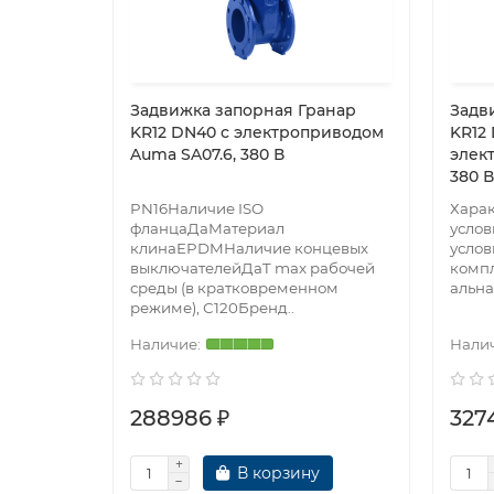
Задвижка запорная Гранар
Задв
KR12 DN40 с электроприводом
KR12
Auma SA07.6, 380 В
элек
380 В
PN16Наличие ISO
Хара
фланцаДаМатериал
усло
клинаEPDMНаличие концевых
услов
выключателейДаT max рабочей
комп
среды (в кратковременном
альна
режиме), С120Бренд..
288986 ₽
327
В корзину