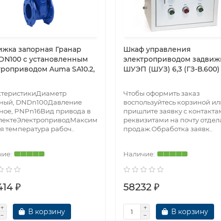
ижка запорная Гранар
Шкаф управления
 DN100 с установленным
электроприводом задвиж
троприводом Auma SA10.2,
ШУЭП (ШУЗ) 6,3 (ГЗ-В.600)
ктеристикиДиаметр
Чтобы оформить заказ
вный, DNDn100Давление
воспользуйтесь корзиной ил
ное, PNPn16Вид привода в
пришлите заявку с контакта
лектеЭлектроприводМаксим
реквизитами на почту отдел
я температура рабоч..
продаж.Обработка заявк..
414 ₽
58232 ₽
В корзину
В корзину