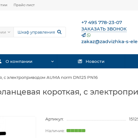
нтии
Прайс-лист
+7 495 778-23-07
ЗАКАЗАТЬ ЗВОНОК
рии
zakaz@zadvizhka-s-ele
О компании
Новости
я, с электроприводом AUMA norm DN125 PN16
фланцевая короткая, с электроп
Артикул:
151