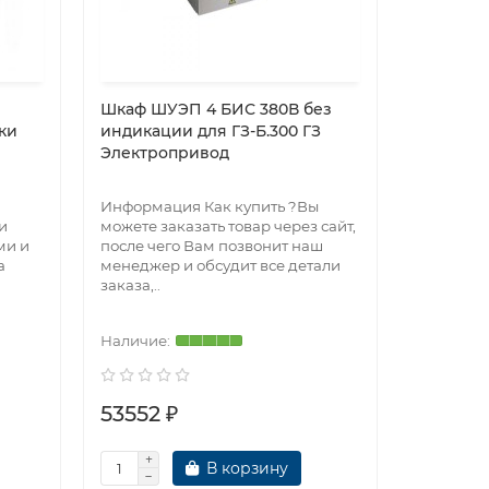
Шкаф ШУЭП 4 БИС 380В без
Задвижк
ки
индикации для ГЗ-Б.300 ГЗ
KR12 DN4
Электропривод
электро
(Смартг
Информация Как купить ?Вы
PN16Нали
и
можете заказать товар через сайт,
фланцаД
ми и
после чего Вам позвонит наш
клинаEP
а
менеджер и обсудит все детали
выключат
заказа,..
среды (в
режиме),
53552 ₽
657029
В корзину