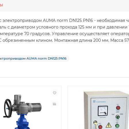
ты
 с электроприводом AUMA norm DN125 PN16 - необходимая ч
аль с диаметром условного прохода 125 мм и при давлении
температуре 70 градусов. Управление осуществляет операто
 обрезиненным клином. Монтажная длина 200 мм. Масса 57 
ектроприводом AUMA norm DN125 PN16