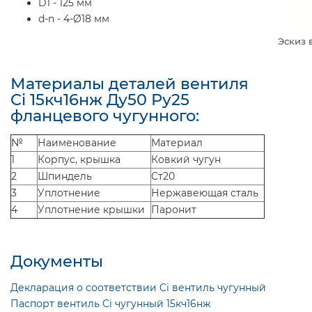
D1 - 125 мм
d-n - 4-Ø18 мм
Эскиз 
Материалы деталей вентиля
Ci 15кч16нж Ду50 Ру25
фланцевого чугунного:
№
Наименование
Материал
1
Корпус, крышка
Ковкий чугун
2
Шпиндель
Ст20
3
Уплотнение
Нержавеющая сталь
4
Уплотнение крышки
Паронит
Документы
Декларация о соответствии Ci вентиль чугунный
Паспорт вентиль Ci чугунный 15кч16нж