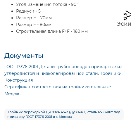
Угол изменения потока - 90 °
Радиус r - 5
Размер H - 70мм
Эски
Размер F - 80мм
Строительная длина F+F - 160 мм
Документы
ГОСТ 17376-2001 Детали трубопроводов приварные из
углеродистой и низколегированной стали. Тройники.
Конструкция
Сертификат соответствия на тройники стальные
Медэкс
Тройник переходной Дн 89x4-45х3 (Ду80х40 ) сталь 12х18н10т под
приварку ГОСТ 17376-2001 в г. Москва