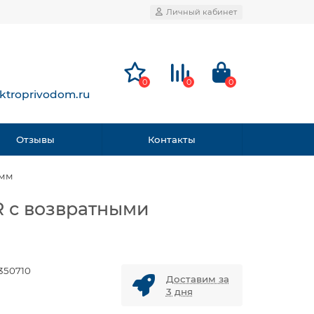
Личный кабинет
0
0
0
ktroprivodom.ru
Отзывы
Контакты
2мм
 с возвратными
8350710
Доставим за
3 дня