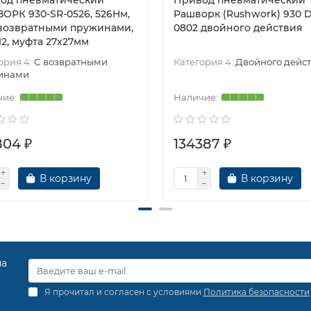
од пневматический
Привод пневматический
ОРК 930-SR-0526, 526Нм,
Рашворк (Rushwork) 930 
 возвратными пружинами,
0802 двойного действия
12, муфта 27х27мм
ория 4:
С возвратными
Категория 4:
Двойного дейс
инами
804 ₽
134387 ₽
В корзину
В корзину
на
.
Я прочитал и согласен с условиями
Политика безопасности