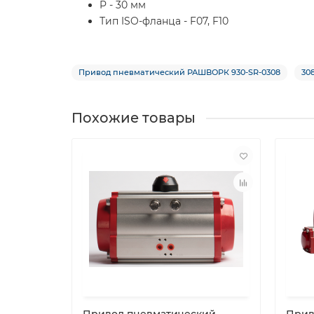
P - 30 мм
Тип ISO-фланца - F07, F10
Привод пневматический РАШВОРК 930-SR-0308
30
Похожие товары