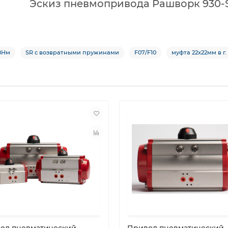
Эскиз пневмопривода Рашворк 930-S
8Нм
SR с возвратными пружинами
F07/F10
муфта 22х22мм в г