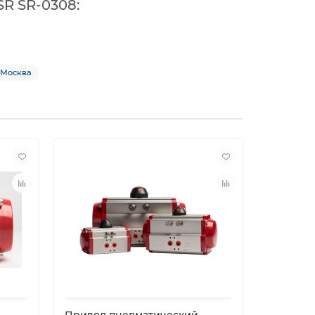
R SR-0308:
. Москва