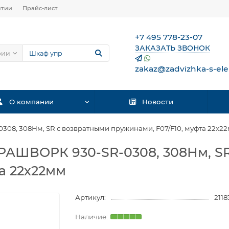
нтии
Прайс-лист
+7 495 778-23-07
ЗАКАЗАТЬ ЗВОНОК
рии
zakaz@zadvizhka-s-ele
О компании
Новости
08, 308Нм, SR с возвратными пружинами, F07/F10, муфта 22х2
РАШВОРК 930-SR-0308, 308Нм, SR
а 22х22мм
Артикул:
211