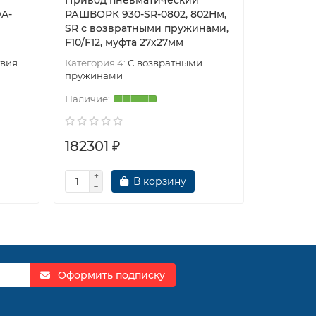
Привод пневматический
Привод 
DA-
РАШВОРК 930-SR-0802, 802Нм,
Рашворк
SR с возвратными пружинами,
1293 дво
F10/F12, муфта 27х27мм
твия
Категория 4:
С возвратными
Категори
пружинами
182301 ₽
233954
В корзину
Оформить подписку