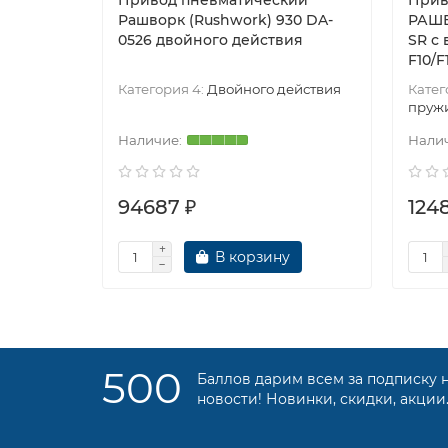
Привод пневматический
Прив
Рашворк (Rushwork) 930 DA-
РАШВ
0526 двойного действия
SR с
F10/F
Категория 4:
Двойного действия
Катег
пруж
94687 ₽
124
В корзину
500
Баллов дарим всем за подписку 
новости! Новинки, скидки, акции