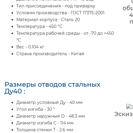
Тип присоединения - под приварку
об
Условия производства - ГОСТ 17375-2001
4
Материал корпуса - Сталь 20
п
Температура - 450 °C
Температура рабочей среды - от -70 до +450
°C
Вес - 0.104 кг
Страна производитель - Китай
Размеры отводов стальных
Ду40 :
Диаметр условный Ду - 40 мм
Угол изгиба - 30 °
Эскиз
Диаметр наружный D - 48.3 мм
Диаметр изгиба C - 114 мм
Толщина стенки Т - 2.6 мм