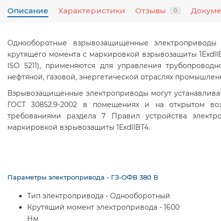
Описание
Характеристики
Отзывы
Докум
0
Однооборотные взрывозащищенные электроприводы 
крутящего момента с маркировкой взрывозащиты 1ЕхdIIB
ISO 5211), применяются для управления трубопровод
нефтяной, газовой, энергетической отраслях промышлен
Взрывозащищенные электроприводы могут устанавливать
ГОСТ 30852.9-2002 в помещениях и на открытом воз
требованиями раздела 7 Правил устройства электро
маркировкой взрывозащиты 1ЕхdIIBT4.
Параметры электропривода - ГЗ-ОФВ 380 В
Тип электропривода - Однооборотный
Крутящий момент электропривода - 1600
Нм