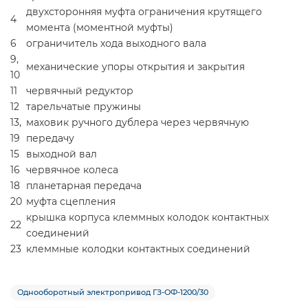
двухсторонняя муфта ограничения крутящего
4
момента (моментной муфты)
6
ограничитель хода выходного вала
9,
механические упоры открытия и закрытия
10
11
червячный редуктор
12
тарельчатые пружины
13,
маховик ручного дублера через червячную
19
передачу
15
выходной вал
16
червячное колеса
18
планетарная передача
20
муфта сцепления
крышка корпуса клеммных колодок контактных
22
соединений
23
клеммные колодки контактных соединений
Однооборотный электропривод ГЗ-ОФ-1200/30