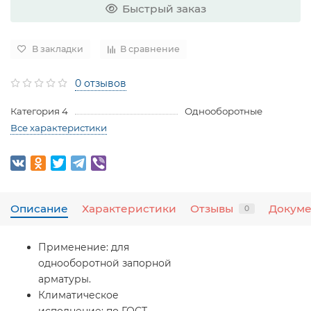
Быстрый заказ
В закладки
В сравнение
0 отзывов
Категория 4
Однооборотные
Все характеристики
Описание
Характеристики
Отзывы
Докум
0
Применение:
для
однооборотной запорной
арматуры.
Климатическое
исполнение:
по ГОСТ