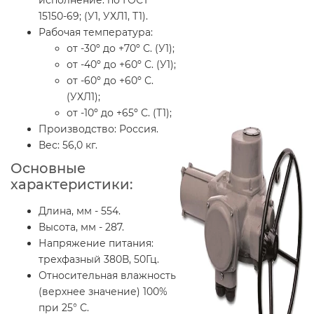
15150-69; (У1, УХЛ1, Т1).
Рабочая температура:
от -30º до +70º С. (У1);
от -40º до +60º С. (У1);
от -60º до +60º С.
(УХЛ1);
от -10º до +65º С. (Т1);
Производство:
Россия.
Вес:
56,0 кг.
Основные
характеристики:
Длина, мм - 554.
Высота, мм - 287.
Напряжение питания:
трехфазный 380В, 50Гц.
Относительная влажность
(верхнее значение) 100%
при 25° С.