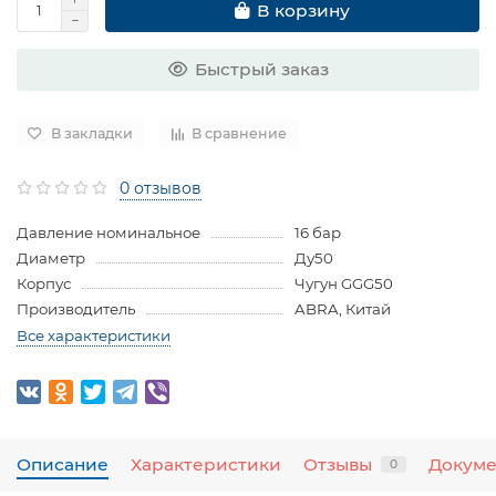
В корзину
Быстрый заказ
В закладки
В сравнение
0 отзывов
Давление номинальное
16 бар
Диаметр
Ду50
Корпус
Чугун GGG50
Производитель
ABRA, Китай
Все характеристики
Описание
Характеристики
Отзывы
Докум
0