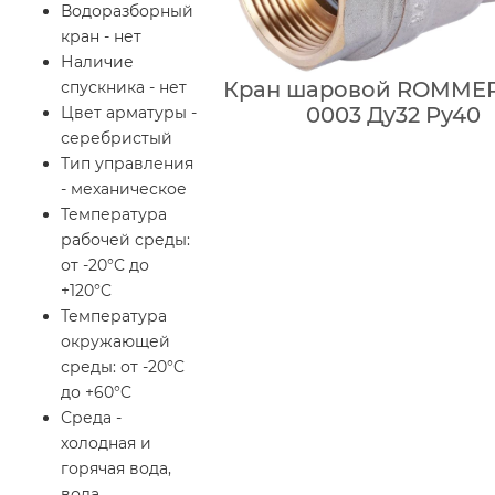
Водоразборный
кран - нет
Наличие
Кран шаровой ROMMER
спускника - нет
0003 Ду32 Ру40
Цвет арматуры -
серебристый
Тип управления
- механическое
Температура
рабочей среды:
от -20°C до
+120°C
Температура
окружающей
среды: от -20°C
до +60°C
Среда -
холодная и
горячая вода,
вода