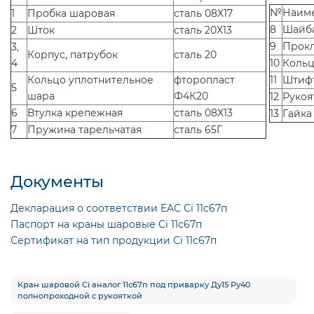
№
Наим
1
Пробка шаровая
сталь 08Х17
8
Шайба
2
Шток
сталь 20Х13
9
Прокл
3,
Корпус, патрубок
сталь 20
4
10
Кольц
Кольцо уплотнительное
фторопласт
11
Штиф
5
шара
Ф4К20
12
Рукоя
6
Втулка крепежная
сталь 08Х13
13
Гайка
7
Пружина тарельчатая
сталь 65Г
Документы
Декларация о соответствии EAC Ci 11с67п
Паспорт на краны шаровые Ci 11с67п
Сертификат на тип продукции Ci 11с67п
Кран шаровой Ci аналог 11с67п под приварку Ду15 Ру40
полнопроходной с рукояткой