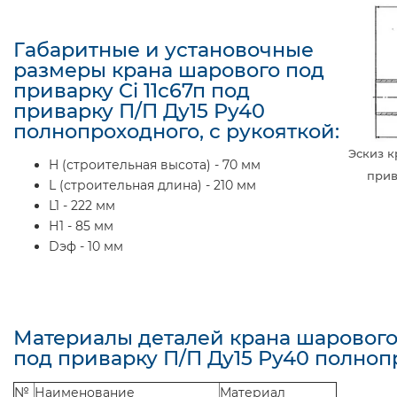
Габаритные и установочные
размеры крана шарового под
приварку Ci 11с67п под
приварку П/П Ду15 Ру40
полнопроходного, с рукояткой:
Эскиз к
H (строительная высота) - 70 мм
прив
L (строительная длина) - 210 мм
L1 - 222 мм
Н1 - 85 мм
Dэф - 10 мм
Материалы деталей крана шарового 
под приварку П/П Ду15 Ру40 полнопр
№
Наименование
Материал