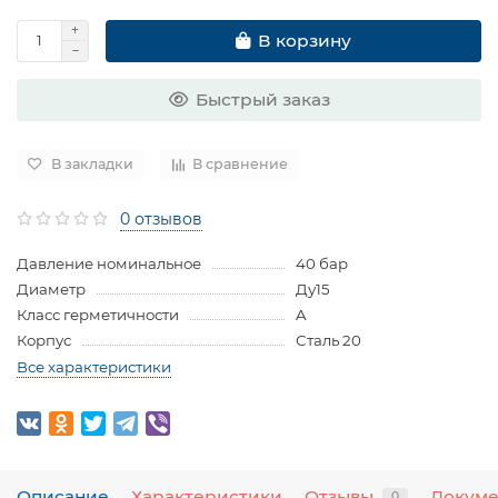
В корзину
Быстрый заказ
В закладки
В сравнение
0 отзывов
Давление номинальное
40 бар
Диаметр
Ду15
Класс герметичности
A
Корпус
Сталь 20
Все характеристики
Описание
Характеристики
Отзывы
Докум
0