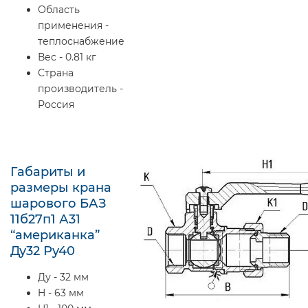
Область
применения -
теплоснабжение
Вес - 0.81 кг
Страна
производитель -
Россия
Габариты и
размеры крана
шарового БАЗ
11б27п1 А31
“американка”
Ду32 Ру40
Ду - 32 мм
H - 63 мм