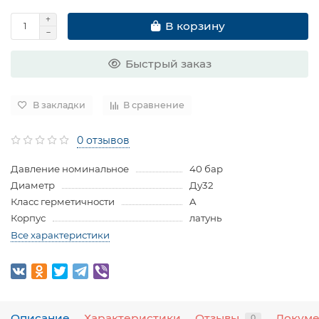
В корзину
Быстрый заказ
В закладки
В сравнение
0 отзывов
Давление номинальное
40 бар
Диаметр
Ду32
Класс герметичности
A
Корпус
латунь
Все характеристики
Описание
Характеристики
Отзывы
Докум
0