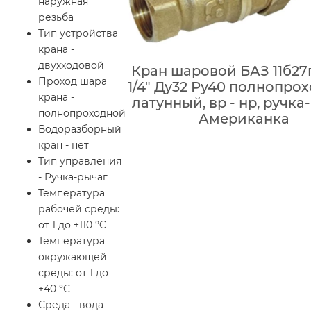
наружная
резьба
Тип устройства
крана -
двухходовой
Кран шаровой БАЗ 11б27п
Проход шара
1/4″ Ду32 Ру40 полнопро
крана -
латунный, вр - нр, ручка
полнопроходной
Американка
Водоразборный
кран - нет
Тип управления
- Ручка-рычаг
Температура
рабочей среды:
от 1 до +110 °C
Температура
окружающей
среды: от 1 до
+40 °C
Среда - вода