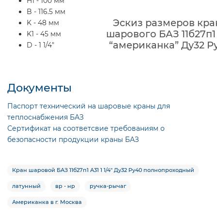
H1 - 100 мм
B - 116.5 мм
Эскиз размеров кра
K - 48 мм
шарового БАЗ 11б27п1
K1 - 45 мм
“американка” Ду32 Р
D - 1 1/4"
Документы
Паспорт технический на шаровые краны для
теплоснабжения БАЗ
Сертификат на соответсвие требованиям о
безопасности продукции краны БАЗ
Кран шаровой БАЗ 11б27п1 А31 1 1/4″ Ду32 Ру40 полнопроходный
латунный
вр - нр
ручка-рычаг
Американка в г. Москва