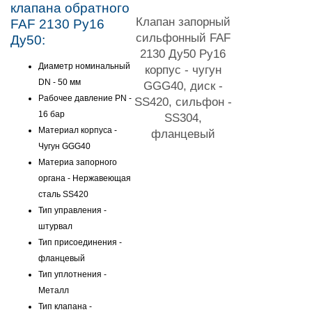
клапана обратного
Клапан запорный
FAF 2130 Ру16
сильфонный FAF
Ду50:
2130 Ду50 Ру16
Диаметр номинальный
корпус - чугун
DN - 50 мм
GGG40, диск -
Рабочее давление PN -
SS420, сильфон -
16 бар
SS304,
Материал корпуса -
фланцевый
Чугун GGG40
Материа запорного
органа - Нержавеющая
сталь SS420
Тип управления -
штурвал
Тип присоединения -
фланцевый
Тип уплотнения -
Металл
Тип клапана -