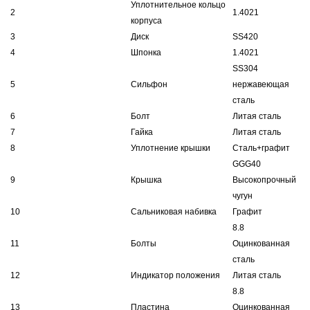
Уплотнительное кольцо
2
1.4021
корпуса
3
Диск
SS420
4
Шпонка
1.4021
SS304
5
Сильфон
нержавеющая
сталь
6
Болт
Литая сталь
7
Гайка
Литая сталь
8
Уплотнение крышки
Сталь+графит
GGG40
9
Крышка
Высокопрочный
чугун
10
Сальниковая набивка
Графит
8.8
11
Болты
Оцинкованная
сталь
12
Индикатор положения
Литая сталь
8.8
13
Пластина
Оцинкованная