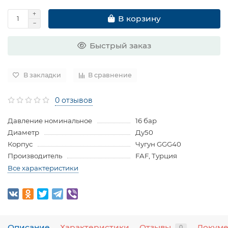
В корзину
Быстрый заказ
В закладки
В сравнение
0 отзывов
Давление номинальное
16 бар
Диаметр
Ду50
Корпус
Чугун GGG40
Производитель
FAF, Турция
Все характеристики
Описание
Характеристики
Отзывы
Докум
0