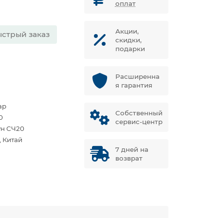
оплат
Акции,
стрый заказ
скидки,
подарки
Расширенна
я гарантия
ар
Собственный
0
сервис-центр
ун СЧ20
, Китай
7 дней на
возврат