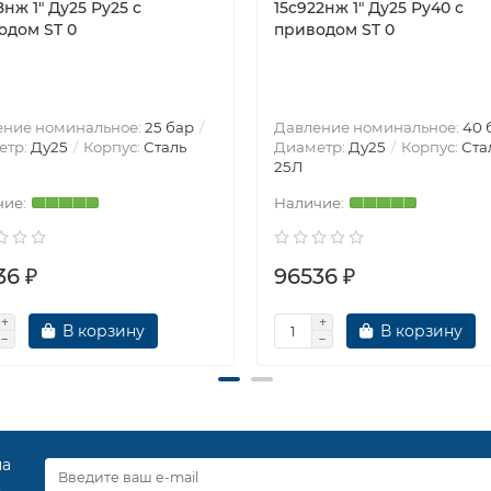
8нж 1″ Ду25 Ру25 с
15с922нж 1″ Ду25 Ру40 с
одом ST 0
приводом ST 0
ение номинальное:
25 бар
Давление номинальное:
40 
етр:
Ду25
Корпус:
Сталь
Диаметр:
Ду25
Корпус:
Ста
25Л
36 ₽
96536 ₽
В корзину
В корзину
на
.