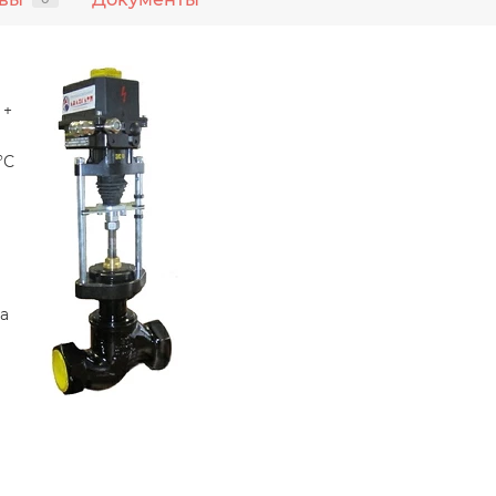
 +
°С
а