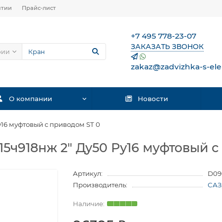
нтии
Прайс-лист
+7 495 778-23-07
ЗАКАЗАТЬ ЗВОНОК
рии
zakaz@zadvizhka-s-ele
О компании
Новости
у16 муфтовый с приводом ST 0
5ч918нж 2″ Ду50 Ру16 муфтовый с
Артикул:
D09
Производитель:
САЗ