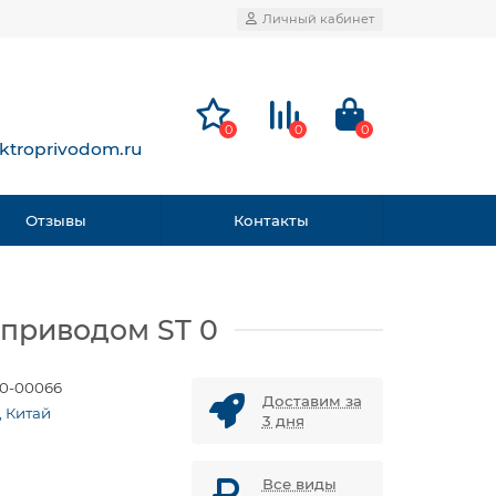
Личный кабинет
0
0
0
ktroprivodom.ru
Отзывы
Контакты
 приводом ST 0
0-00066
Доставим за
, Китай
3 дня
Все виды