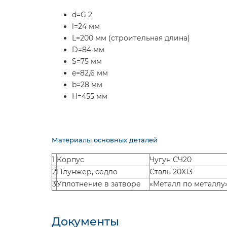
d=G 2
l=24 мм
L=200 мм (строительная длина)
D=84 мм
S=75 мм
e=82,6 мм
b=28 мм
H=455 мм
Материалы основных деталей
1
Корпус
Чугун СЧ20
2
Плунжер, седло
Сталь 20Х13
3
Уплотнение в затворе
«Металл по металлу
Документы