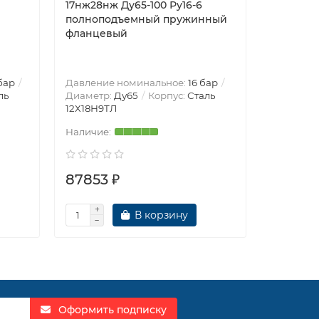
17нж28нж Ду65-100 Ру16-6
FAF 2281
полноподъемный пружинный
чугун GG
фланцевый
GGG50, 
фланцев
тормозо
бар
Давление номинальное:
16 бар
Давление
ль
Диаметр:
Ду65
Корпус:
Сталь
Диаметр
12Х18Н9ТЛ
GGG50
87853 ₽
88476
В корзину
Оформить подписку