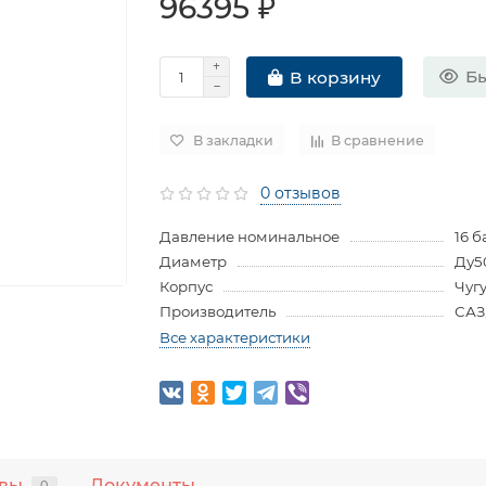
96395 ₽
Бы
В корзину
В закладки
В сравнение
0 отзывов
Давление номинальное
16 б
Диаметр
Ду5
Корпус
Чуг
Производитель
САЗ
Все характеристики
вы
Документы
0