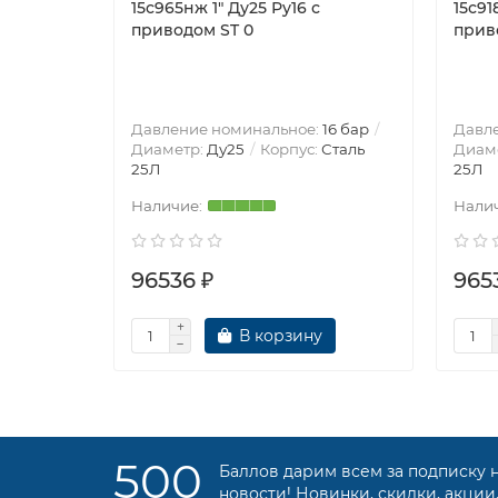
15с965нж 1″ Ду25 Ру16 с
15с91
приводом ST 0
прив
Давление номинальное:
16 бар
Давл
Диаметр:
Ду25
Корпус:
Сталь
Диам
25Л
25Л
96536 ₽
965
В корзину
500
Баллов дарим всем за подписку 
новости! Новинки, скидки, акции