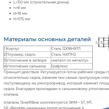
L=310 мм (строительная длина)
n=8 мм
d=18 мм
H=575 мм
Материалы основных деталей
1
Корпус
Сталь 12Х18Н9ТЛ
2
Плунжер, седло
Сталь 14Х17Н2
3
Уплотнение в затворе
«металл по металлу»
4
Уплотнение сальника
Графлекс
Принцип действия:
Регулируется поток рабочей среды 
относительно седла, изменяя тем самым пропускную спос
поступающему на электропривод, который изменет площ
седла. Благодаря прокладкам и сальниковому уплотнени
клапана.
Клапаны 15нж918нж
комплектуются ЭИМ – ST, МТ,
SP «Regada» различных типов исполнения: в