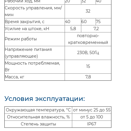
Рабочий ход, мм
20
32
40
Скорость управления, мм/
32
мин
Время закрытия, с
40
60
75
Усилие на штоке, кН
5,8
7,2
повторно-
Режим работы
кратковременный
Напряжение питания
230В, 50Гц
(управляющее)
Мощность потребляемая,
15
Вт
Масса, кг
7,8
Условия эксплуатации:
Окружающая температура, °С
от минус 25 до 55
Относительная влажность, %
от 5 до 100
Степень защиты
IP67