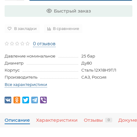
Быстрый заказ
В закладки
В сравнение
0 отзывов
Давление номинальное
25 бар
Диаметр
Ду80
Корпус
Сталь 12Х18Н9ТЛ
Производитель
САЗ, Россия
Все характеристики
Описание
Характеристики
Отзывы
Докум
0