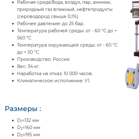
Рабочая среда:
Вода, воздух, пар, аммиак,
природный газ влажный, нефтепродукты
(сероводород свыше 0,1%).
Рабочее давление:
до 25 бар.
Температура рабочей среды:
от - 60 °С до +
560 °С
Температура окружающей среды:
от - 60 °С
до + 50 °С
Производство:
Россия.
Вес:
34 кг.
Наработка на отказ:
10 000 часов.
Климатическое исполнение:
У1.
Размеры :
D
=132 мм
1
D
=160 мм
2
D
=195 мм
3