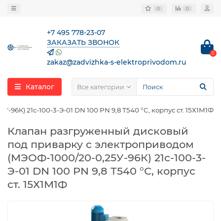
0
0
+7 495 778-23-07
ЗАКАЗАТЬ ЗВОНОК
0
zakaz@zadvizhka-s-elektroprivodom.ru
Каталог
Все категории
6К) 21с-100-3-Э-01 DN 100 PN 9,8 Т540 °С, корпус ст. 15Х1М1Ф
Клапан разгруженный дисковый
под приварку с электроприводом
(МЭОФ-1000/20-0,25У-96К) 21с-100-3-
Э-01 DN 100 PN 9,8 Т540 °С, корпус
ст. 15Х1М1Ф