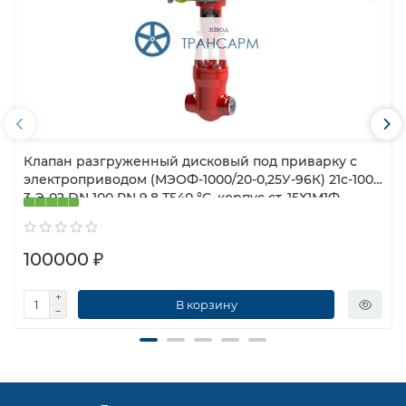
Клапан разгруженный дисковый под приварку с
электроприводом (МЭОФ-1000/20-0,25У-96К) 21с-100-
3-Э-02 DN 100 PN 9,8 Т540 °С, корпус ст. 15Х1М1Ф
100000 ₽
В корзину