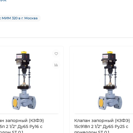
с МИМ 320 в г. Москва
ан запорный (КЗФЭ)
Клапан запорный (КЗФЭ)
5п 2 1/2″ Ду65 Ру16 с
15с918п 2 1/2″ Ду65 Ру25 с
дом ST 0.1
приводом ST 0.1