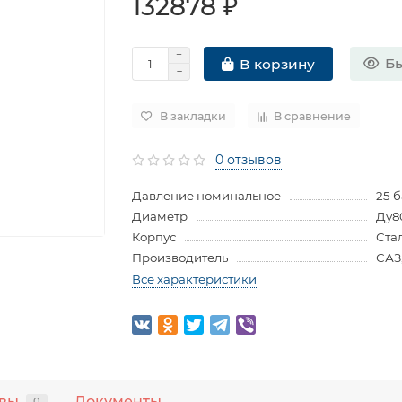
132878 ₽
Бы
В корзину
В закладки
В сравнение
0 отзывов
Давление номинальное
25 
Диаметр
Ду8
Корпус
Ста
Производитель
САЗ
Все характеристики
вы
Документы
0