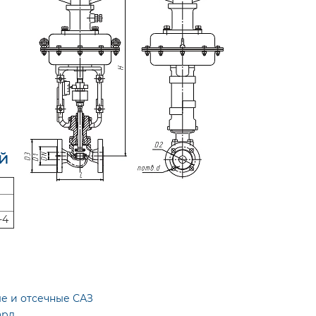
й
-4
ые и отсечные САЗ
ард