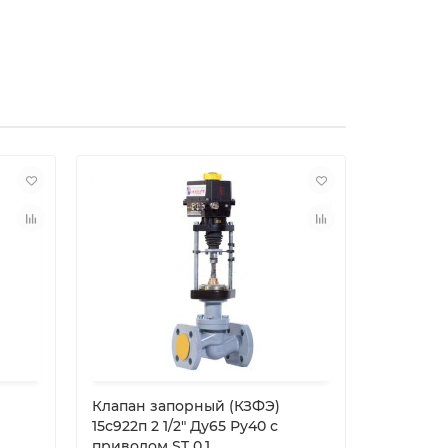
Клапан запорный (КЗФЭ)
Клапан 
15с922п 2 1/2″ Ду65 Ру40 с
Ду300 Р
приводом ST 0.1
фланце