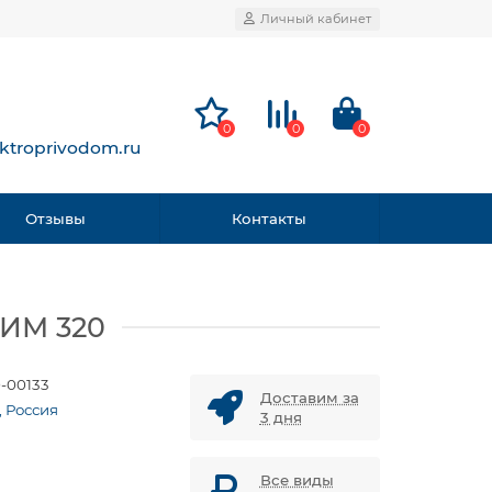
Личный кабинет
0
0
0
ktroprivodom.ru
Отзывы
Контакты
МИМ 320
0-00133
Доставим за
, Россия
3 дня
Все виды