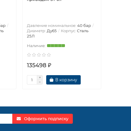
бар
Давление номинальное:
40 бар
Давление
ль
Диаметр:
Ду65
Корпус:
Сталь
Диаметр
25Л
EN-GJS-5
135498 ₽
125517 
В корзину
Оформить подписку