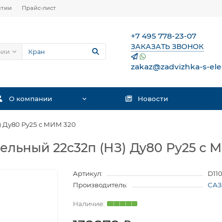
нтии
Прайс-лист
+7 495 778-23-07
ЗАКАЗАТЬ ЗВОНОК
рии
zakaz@zadvizhka-s-ele
О компании
Новости
) Ду80 Ру25 с МИМ 320
ельный 22с32п (НЗ) Ду80 Ру25 с 
Артикул:
D11
Производитель:
САЗ