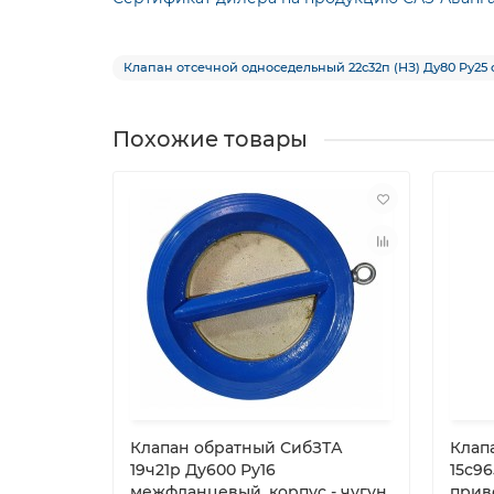
Клапан отсечной односедельный 22с32п (НЗ) Ду80 Ру25 
Похожие товары
Клапан обратный СибЗТА
Клап
19ч21р Ду600 Ру16
15с96
межфланцевый, корпус - чугун
приво