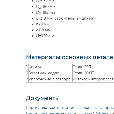
D
=132 мм
1
D
=160 мм
2
D
=195 мм
3
L=310 мм (строительная длина)
n=8 мм
d=18 мм
H=920 мм
Материалы основных детале
1
Корпус
Сталь 25Л
2
Золотник, седло
Сталь 20Х13
3
Уплотнение в затворе
«Мягкое» Фторопласт
Документы
Сертификат соответствия на клапаны запорн
Сертификат дилера на продукцию САЗ-Аванг