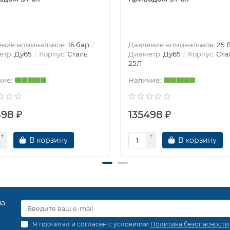
ение номинальное:
16 бар
Давление номинальное:
25 
етр:
Ду65
Корпус:
Сталь
Диаметр:
Ду65
Корпус:
Ста
25Л
498 ₽
135498 ₽
В корзину
В корзину
на
.
Я прочитал и согласен с условиями
Политика безопасности