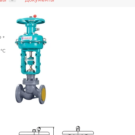
о +
 °С