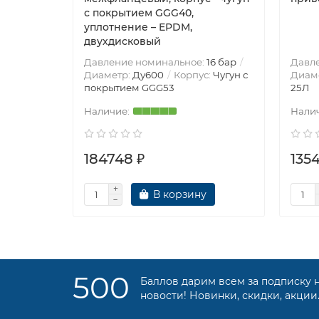
с покрытием GGG40,
уплотнение – EPDM,
двухдисковый
Давление номинальное:
16 бар
Давл
Диаметр:
Ду600
Корпус:
Чугун с
Диам
покрытием GGG53
25Л
184748 ₽
135
В корзину
500
Баллов дарим всем за подписку 
новости! Новинки, скидки, акции